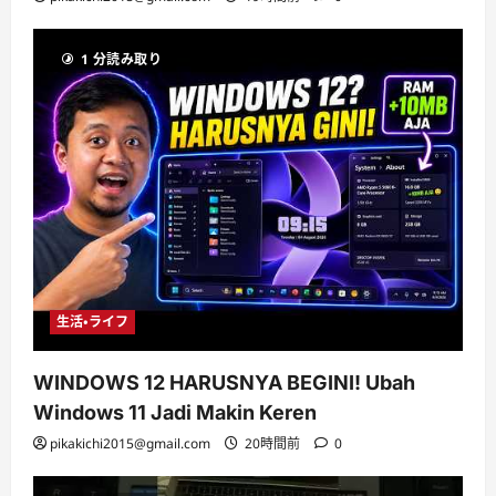
1 分読み取り
生活・ライフ
WINDOWS 12 HARUSNYA BEGINI! Ubah
Windows 11 Jadi Makin Keren
pikakichi2015@gmail.com
20時間前
0