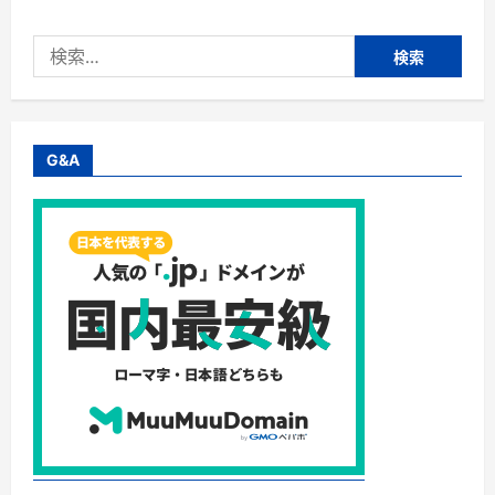
会
社
シ
検
ュ
ゼ
索:
ッ
ト・
洋
菓
子
シ
G&A
ュ
ゼ
ッ
ト
【casaneo(カ
サ
ネ
オ)】
に
つ
い
て
さ
ら
に
読
む