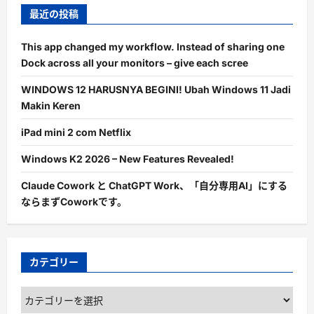
最近の投稿
This app changed my workflow. Instead of sharing one
Dock across all your monitors – give each scree
WINDOWS 12 HARUSNYA BEGINI! Ubah Windows 11 Jadi
Makin Keren
iPad mini 2 com Netflix
Windows K2 2026 – New Features Revealed!
Claude Cowork と ChatGPT Work、「自分専用AI」にする
ならまずCoworkです。
カテゴリー
カ
テ