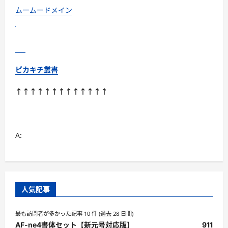
ムームードメイン
ピカキチ叢書
↑↑↑↑↑↑↑↑↑↑↑↑↑
A:
人気記事
最も訪問者が多かった記事 10 件 (過去 28 日間)
AF-ne4書体セット【新元号対応版】
911