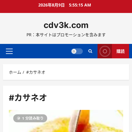
コ
2026年8月9日
5:55:15 AM
ン
テ
cdv3k.com
ン
ツ
PR：本サイトはプロモーションを含みます
へ
ス
キ
購読
メ
ッ
イ
プ
ン
ホーム
#カサネオ
メ
ニ
ュ
ー
#カサネオ
1 分読み取り