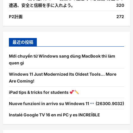
遭遇、安全と信頼を手に入れよう。
320
P2計画
272
最近の投稿
Mới chuyển từ Windows sang dùng MacBook thì làm
quen gì
Windows 11 Just Modernized Its Oldest Tools… More
Are Coming!
iPad tips & tricks for students
Nuove funzioni in arrivo su Windows 11
(26300.9032)
Instalé Google TV 16 en mi PC y es INCREÍBLE