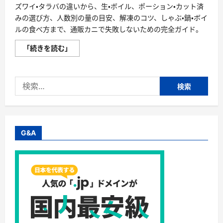
ズワイ・タラバの違いから、生・ボイル、ポーション・カット済
みの選び方、人数別の量の目安、解凍のコツ、しゃぶ・鍋・ボイ
ルの食べ方まで、通販カニで失敗しないための完全ガイド。
失
「続きを読む」
敗
し
な
い
検
「カ
ニ」
索:
完
全
ガ
イ
ド：
ズ
G&A
ワ
イ・
タ
ラ
バ・
ポ
ー
シ
ョ
ン・
カ
ッ
ト