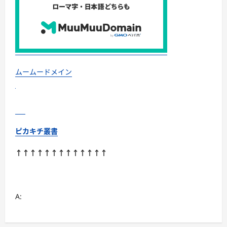
済
み
の
選
び
方
と、
年
末
年
ムームードメイン
始
に“満
足
度
MAX”で
食
べ
る
ピカキチ叢書
コ
ツ
に
↑↑↑↑↑↑↑↑↑↑↑↑↑
つ
い
て
さ
ら
に
A:
読
む