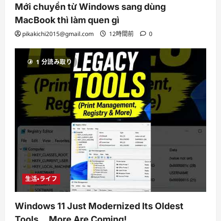
Mới chuyển từ Windows sang dùng
MacBook thì làm quen gì
pikakichi2015@gmail.com
12時間前
0
1 分読み取り
生活・ライフ
Windows 11 Just Modernized Its Oldest
Tools… More Are Coming!