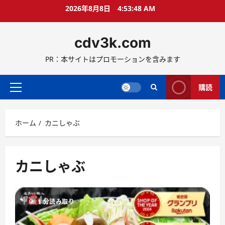
コ
2026年8月8日
4:53:49 AM
ン
テ
cdv3k.com
ン
ツ
PR：本サイトはプロモーションを含みます
へ
ス
キ
購読
メ
ッ
イ
プ
ン
ホーム
カニしゃぶ
メ
ニ
ュ
ー
カニしゃぶ
1 分読み取り