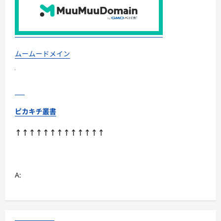
向
や
市
場
の
ト
レ
ン
ムームードメイン
ド
に
つ
い
て
さ
ら
に
ピカキチ叢書
読
む
↑↑↑↑↑↑↑↑↑↑↑↑↑
A: