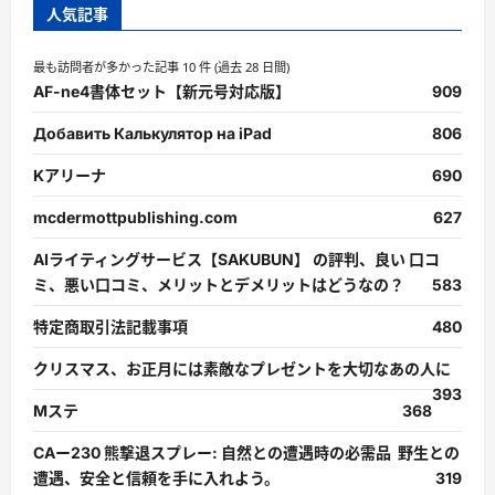
人気記事
最も訪問者が多かった記事 10 件 (過去 28 日間)
AF-ne4書体セット【新元号対応版】
909
Добавить Калькулятор на iPad
806
Kアリーナ
690
mcdermottpublishing.com
627
AIライティングサービス【SAKUBUN】 の評判、良い 口コ
ミ、悪い口コミ、メリットとデメリットはどうなの？
583
特定商取引法記載事項
480
クリスマス、お正月には素敵なプレゼントを大切なあの人に
393
Mステ
368
CAー230 熊撃退スプレー: 自然との遭遇時の必需品 野生との
遭遇、安全と信頼を手に入れよう。
319