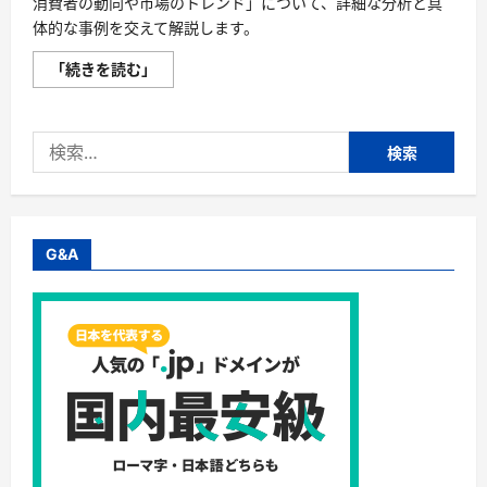
消費者の動向や市場のトレンド」について、詳細な分析と具
体的な事例を交えて解説します。
Amazon
「続きを読む」
家
電
＆
カ
検
メ
ラ
索:
の
売
れ
筋
ラ
ン
G&A
キ
ン
グ
か
ら
読
み
取
れ
る
消
費
者
の
動