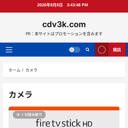
コ
2026年8月8日
3:43:49 PM
ン
テ
cdv3k.com
ン
ツ
PR：本サイトはプロモーションを含みます
へ
ス
キ
購読
メ
ッ
イ
プ
ン
ホーム
カメラ
メ
ニ
ュ
ー
カメラ
1 分読み取り