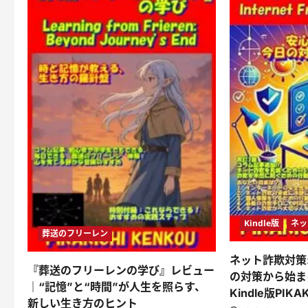
Kindle版
ネッ
葬送のフリーレン
ネット詐欺対策
『葬送のフリーレンの学び』レビュー
の対策から始ま
｜“記憶”と“時間”が人生を照らす、
Kindle版PIKA
新しい生き方のヒント