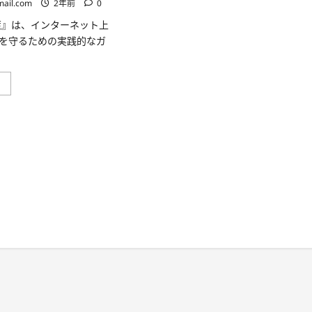
mail.com
2年前
0
策』は、インターネット上
を守るための実践的なガ
ネ
」
ッ
ト
詐
欺
対
策:
安
心
な
未
来
は、
今
日
の
対
策
か
ら
始
ま
る！
(防