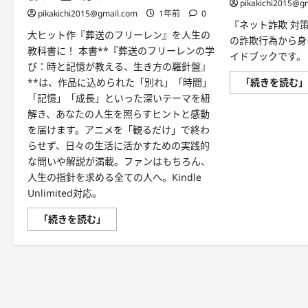
pikakichi2015@g
pikakichi2015@gmail.com
1年前
0
『ネット詐欺 対
大ヒット作『葬送のフリーレン』を人生の
の詐欺行為から身
教科書に！ 本書**『葬送のフリーレンの学
イドブックです。
び：時と記憶が教える、生き方の羅針盤』
**は、作品に込められた「別れ」「時間」
「続きを読む
「記憶」「成長」といった深いテーマを紐
解き、あなたの人生を照らすヒントと感動
を届けます。アニメを「観るだけ」で終わ
らせず、日々の生活に活かすための実践的
な問いや解説が満載。ファンはもちろん、
人生の指針を求める全ての人へ。Kindle
Unlimited対応。
『葬
「続きを読む」
送
の
フ
リ
ー
レ
ン
の
学