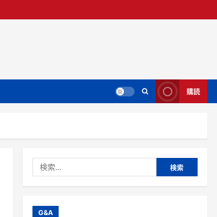
購読
検
索:
G&A