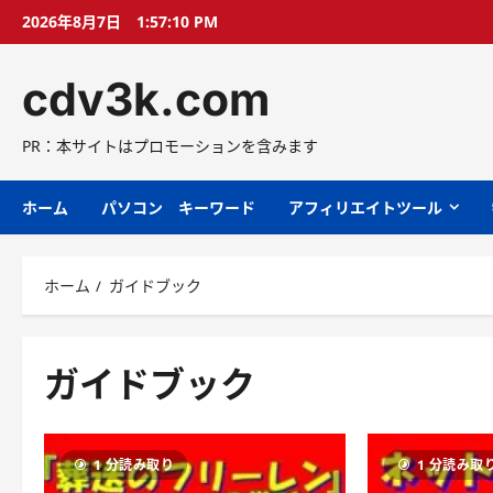
コ
2026年8月7日
1:57:11 PM
ン
テ
cdv3k.com
ン
ツ
へ
PR：本サイトはプロモーションを含みます
ス
キ
ホーム
パソコン キーワード
アフィリエイトツール
ッ
プ
ホーム
ガイドブック
ガイドブック
1 分読み取り
1 分読み取