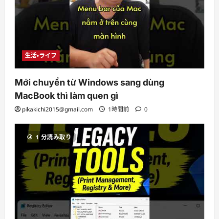
生活・ライフ
Mới chuyển từ Windows sang dùng
MacBook thì làm quen gì
pikakichi2015@gmail.com
1時間前
0
1 分読み取り