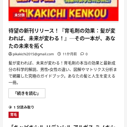
未分類
待望の新刊リリース！『育毛剤の効果：髪が変
われば、未来が変わる！』─その一本が、あな
たの未来を拓く
pikakichi2015@gmail.com
11か月前
0
髪が変われば、未来が変わる！育毛剤の本当の効果と最新成
分の科学的解説、男性・女性の違い、図解やマトリクス分析ま
で網羅した究極のガイドブック。あなたの髪と人生を変える
一冊。
待
「続きを読む」
望
の
新
1 分読み取り
刊
リ
育毛
リ
ー
ス！