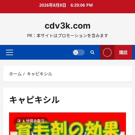
コ
2026年8月8日
6:20:07 PM
ン
テ
cdv3k.com
ン
ツ
PR：本サイトはプロモーションを含みます
へ
ス
キ
購読
メ
ッ
イ
プ
ン
ホーム
キャピキシル
メ
ニ
ュ
ー
キャピキシル
1 分読み取り