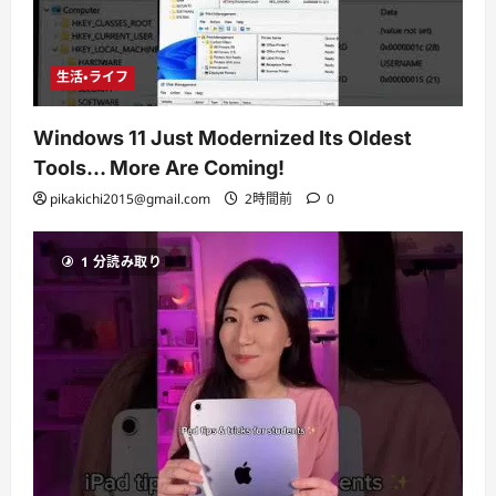
生活・ライフ
Windows 11 Just Modernized Its Oldest
Tools… More Are Coming!
pikakichi2015@gmail.com
2時間前
0
1 分読み取り