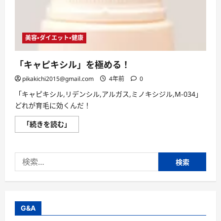
く
が
に
育
つ
毛
い
に
て
効
さ
美容・ダイエット・健康
く
ら
ん
に
だ！
読
に
「キャピキシル」を極める！
む
つ
い
pikakichi2015@gmail.com
4年前
0
て
さ
「キャピキシル,リデンシル,アルガス,ミノキシジル,M-034」
ら
に
どれが育毛に効くんだ！
読
む
「キ
「続きを読む」
ャ
ピ
キ
シ
検
ル」
を
索:
極
め
る！
に
つ
い
G&A
て
さ