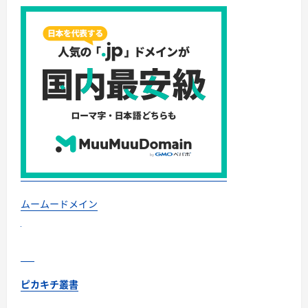
ら
に
読
む
ムームードメイン
ピカキチ叢書