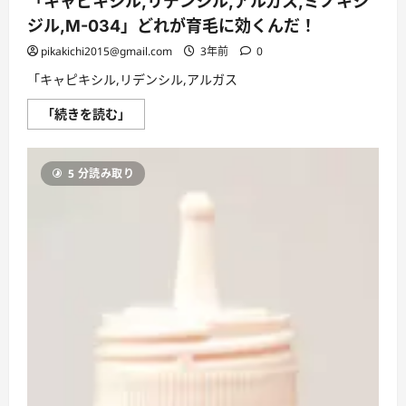
「キャピキシル,リデンシル,アルガス,ミノキシ
『育
毛
ジル,M-034」どれが育毛に効くんだ！
剤
の
pikakichi2015@gmail.com
3年前
0
効
果：
「キャピキシル,リデンシル,アルガス
髪
が
変
「キ
「続きを読む」
わ
ャ
れ
ピ
ば、
キ
未
シ
来
5 分読み取り
ル,
が
リ
変
デ
わ
ン
る！』
シ
─
ル,
そ
ア
の
ル
一
ガ
本
ス,
が、
ミ
あ
ノ
な
キ
た
シ
の
ジ
未
ル,M-
来
034」
を
ど
拓
れ