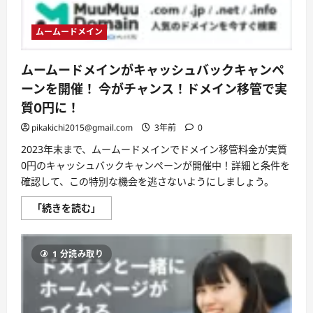
軽
に。
ト
ムームードメイン
ラ
イ
ズ
の
ムームードメインがキャッシュバックキャンペ
分
割
ーンを開催！ 今がチャンス！ドメイン移管で実
払
い
質0円に！
で、
無
pikakichi2015@gmail.com
3年前
0
理
な
2023年末まで、ムームードメインでドメイン移管料金が実質
く
ス
0円のキャッシュバックキャンペーンが開催中！詳細と条件を
タ
確認して、この特別な機会を逃さないようにしましょう。
ー
ト！」
に
ム
「続きを読む」
つ
ー
い
ム
て
ー
さ
ド
ら
1 分読み取り
メ
に
イ
読
ン
む
が
キ
ャ