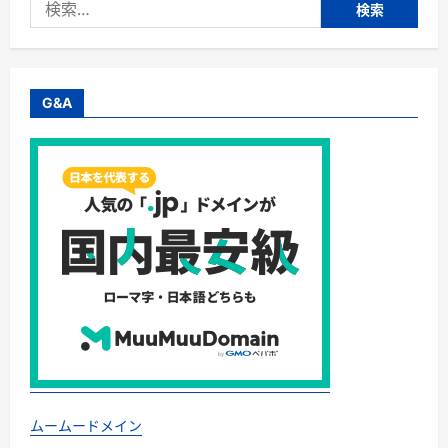
検
配
No
索:
１
の
【ヨ
シ
ケ
イ】
G&A
が
お
届
け
す
る
1
週
間
お
試
し
キ
ャ
ン
ペ
ー
ン！
に
つ
い
て
さ
ムームードメイン
ら