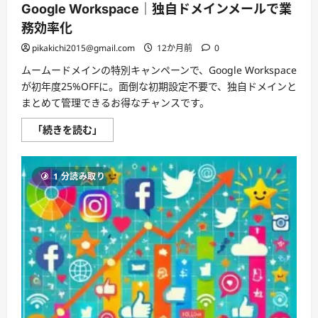
攻
Google Workspace｜独自ドメインメールで業
略
ガ
務効率化
イ
ド
pikakichi2015@gmail.com
12か月前
0
｜
最
ムームードメインの特別キャンペーンで、Google Workspace
大
限
が初年度25%OFFに。面倒な初期設定不要で、独自ドメインと
お
得
まとめて管理できるお得なチャンスです。
に
ポ
【25%OFF】
「続きを読む」
イ
ム
ン
ー
ト
ム
を
ー
獲
1 分読み取り
ド
得
メ
す
イ
る
ン
方
か
法
ら
に
始
つ
め
い
る
て
Google
さ
Workspace
ら
｜
に
独
読
自
む
ド