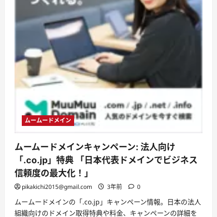
ッ
シ
ュ
バ
ッ
ク
キ
ャ
ン
ペ
ー
ン
を
開
催！
今
が
チ
ムームードメイン
ャ
ン
ス！
ド
ムームードメインキャンペーン: 法人向け
メ
イ
「.co.jp」特典 「日本代表ドメインでビジネス
ン
移
信頼度の最大化！」
管
で
pikakichi2015@gmail.com
3年前
0
実
質
ムームードメインの「.co.jp」キャンペーン情報。日本の法人
0
円
組織向けのドメイン取得特典や料金、キャンペーンの詳細を