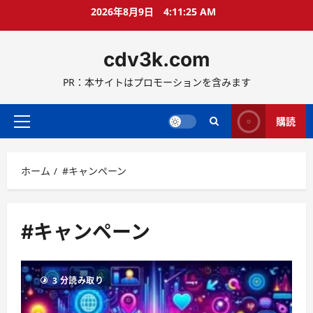
コ
2026年8月9日
4:11:26 AM
ン
テ
cdv3k.com
ン
ツ
PR：本サイトはプロモーションを含みます
へ
ス
キ
購読
メ
ッ
イ
プ
ン
ホーム
#キャンペーン
メ
ニ
ュ
ー
#キャンペーン
3 分読み取り