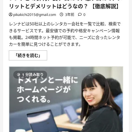
で
リットとデメリットはどうなの？ 【徹底解説】
ビ
ジ
pikakichi2015@gmail.com
3年前
0
ネ
ス
信
レンナビは50社以上のレンタカー会社を一覧で比較、検索で
頼
きるサービスです。最安値での予約や格安キャンペーン情報
度
の
も掲載。24時間ネット予約が可能で、ニーズに合ったレンタ
最
カーを簡単に見つけることができます。
大
化！」
に
レ
「続きを読む」
つ
ン
い
ナ
て
ビ
さ
の
ら
1 分読み取り
評
に
判、
読
良
む
い
口
コ
ミ、
悪
い
口
コ
ミ、
メ
リ