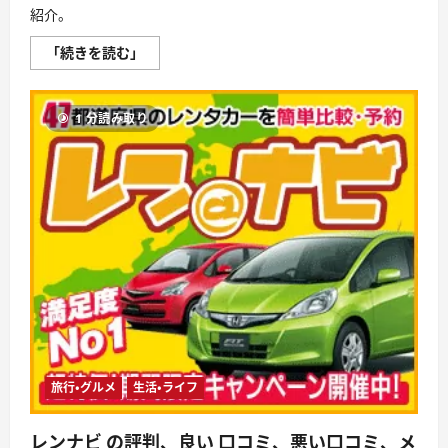
に！
紹介。
に
つ
い
ム
「続きを読む」
て
ー
さ
ム
ら
ー
に
ド
読
1 分読み取り
メ
む
イ
ン
キ
ャ
ン
ペ
ー
ン:
法
人
向
け
「.co.jp」
特
典
「日
本
代
表
旅行・グルメ
生活・ライフ
ド
メ
イ
レンナビ の評判、良い 口コミ、悪い口コミ、メ
ン