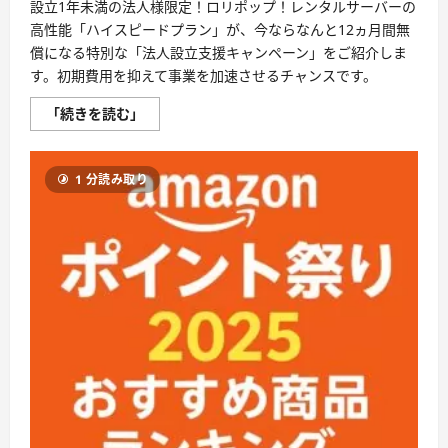
設立1年未満の法人様限定！ロリポップ！レンタルサーバーの
高性能「ハイスピードプラン」が、今ならなんと12ヵ月間無
償になる特別な「法人設立支援キャンペーン」をご紹介しま
す。初期費用を抑えて事業を加速させるチャンスです。
新
「続きを読む」
生
企
業
の
1 分読み取り
強
力
な
味
方！
ロ
リ
ポ
ッ
プ！
ハ
イ
ス
ピ
ー
ド
プ
ラ
ン