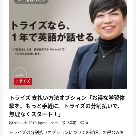
1,000
人
増
や
す
方
法
の
包
括
的
ガ
イ
ド
—
実
践
的
な
テ
トライズ
ク
ニ
ッ
トライズ 支払い方法オプション「お得な学習体
ク
や
験を、もっと手軽に。トライズの分割払いで、
成
功
無理なくスタート！」
事
例
pikakichi2015@gmail.com
3年前
0
に
つ
トライズの分割払いオプションについての詳細。お得なWキ
い