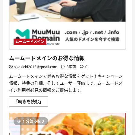
ッ
ト
と
デ
メ
リ
ッ
ト
は
ど
ムームードメイン
う
な
の？
【徹
ムームードメインのお得な情報
底
解
pikakichi2015@gmail.com
3年前
0
説】
に
ムームードメインで最もお得な情報をゲット！キャンペーン
つ
い
情報、特典の詳細、そしてユーザー評価まで、ムームードメ
て
イン利用者必見の情報をご提供します。
さ
ら
に
ム
「続きを読む」
読
ー
む
ム
ー
ド
1 分読み取り
メ
イ
ン
の