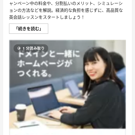
て
ャンペーン中の料金や、分割払いのメリット、シミュレーシ
さ
ら
ョンの方法などを解説。経済的な負担を感じずに、高品質な
に
英会話レッスンをスタートしましょう！
読
む
ト
「続きを読む」
ラ
イ
ズ
支
1 分読み取り
払
い
方
法
オ
プ
シ
ョ
ン
「お
得
な
学
習
体
験
を、
も
っ
と
手