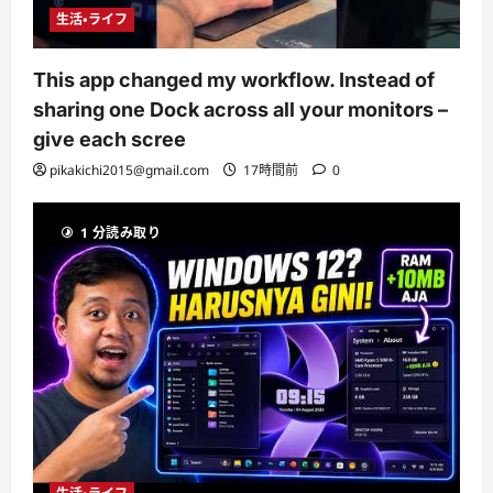
生活・ライフ
This app changed my workflow. Instead of
sharing one Dock across all your monitors –
give each scree
pikakichi2015@gmail.com
17時間前
0
1 分読み取り