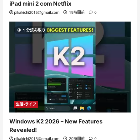
iPad mini 2 com Netflix
pikakichi2015@gmail.com
19時間前
0
1 分読み取り
生活・ライフ
Windows K2 2026 – New Features
Revealed!
pikakichi2015@gmail.com
20時間前
0