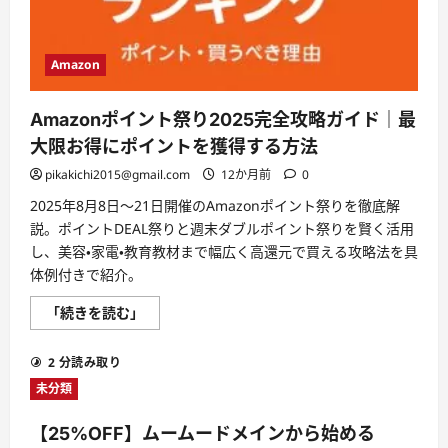
が
1
年
間
無
Amazon
料
に！
【法
人
Amazonポイント祭り2025完全攻略ガイド｜最
設
立
大限お得にポイントを獲得する方法
支
援
pikakichi2015@gmail.com
12か月前
0
キ
ャ
2025年8月8日〜21日開催のAmazonポイント祭りを徹底解
ン
ペ
説。ポイントDEAL祭りと週末ダブルポイント祭りを賢く活用
ー
し、美容・家電・教育教材まで幅広く高還元で買える攻略法を具
ン】
に
体例付きで紹介。
つ
い
て
Amazon
「続きを読む」
さ
ポ
ら
イ
に
ン
2 分読み取り
読
ト
む
祭
未分類
り
2025
完
【25%OFF】ムームードメインから始める
全