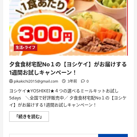
お
得
な
情
報
に
つ
い
て
さ
ら
生活・ライフ
に
読
む
夕食食材宅配No１の【ヨシケイ】がお届けする
1週間お試しキャンペーン！
pikakichi2015@gmail.com
3年前
0
ヨシケイ★YOSHIKEI★４つの選べるミールキットお試し
5days ＼全国で好評販売中／ 夕食食材宅配No１の【ヨシケ
イ】がお届けする1週間お試しキャンペーン！
夕
「続きを読む」
食
食
材
宅