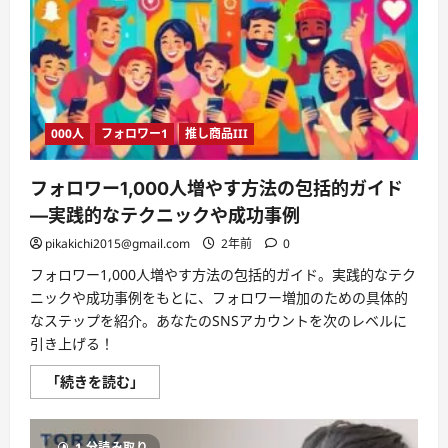
メ
イ
ン
メ
ー
ル
で
業
務
000人
フォロワー1
推し商品III
効
率
化
に
フォロワー1,000人増やす方法の包括的ガイド
つ
い
—実践的なテクニックや成功事例
て
さ
pikakichi2015@gmail.com
2年前
0
ら
に
フォロワー1,000人増やす方法の包括的ガイド。実践的なテク
読
む
ニックや成功事例をもとに、フォロワー増加のための具体的
なステップを紹介。あなたのSNSアカウントを次のレベルに
引き上げる！
フ
「続きを読む」
ォ
ロ
ワ
ー
1 分読み取り