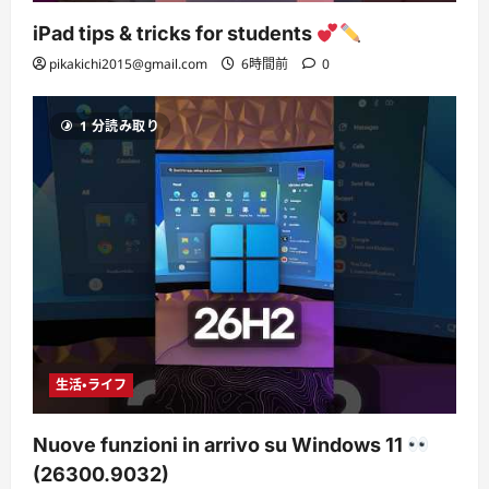
iPad tips & tricks for students
pikakichi2015@gmail.com
6時間前
0
1 分読み取り
生活・ライフ
Nuove funzioni in arrivo su Windows 11
(26300.9032)