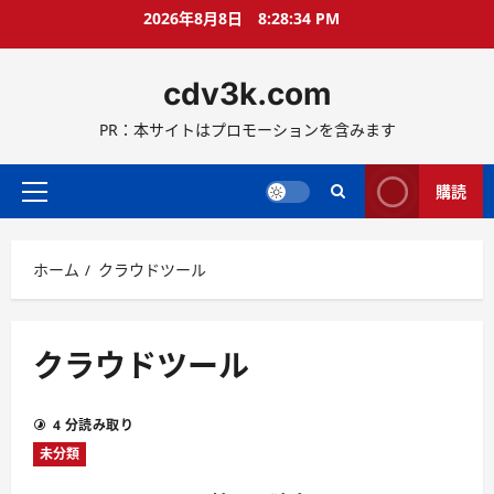
コ
2026年8月8日
8:28:35 PM
ン
テ
cdv3k.com
ン
ツ
PR：本サイトはプロモーションを含みます
へ
ス
キ
購読
メ
ッ
イ
プ
ン
ホーム
クラウドツール
メ
ニ
ュ
ー
クラウドツール
4 分読み取り
未分類