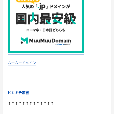
メ
ー
ル
｜
Google
Workspace
で
信
頼
と
効
率
を
ア
ッ
プ！
に
つ
ムームードメイン
い
て
さ
ら
に
読
む
ピカキチ叢書
↑↑↑↑↑↑↑↑↑↑↑↑↑