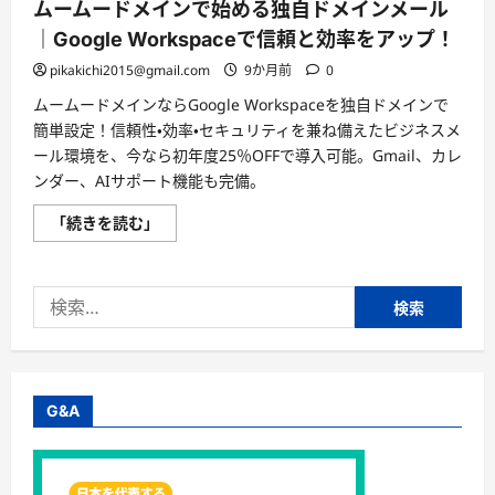
ムームードメインで始める独自ドメインメール
｜Google Workspaceで信頼と効率をアップ！
pikakichi2015@gmail.com
9か月前
0
ムームードメインならGoogle Workspaceを独自ドメインで
簡単設定！信頼性・効率・セキュリティを兼ね備えたビジネスメ
ール環境を、今なら初年度25％OFFで導入可能。Gmail、カレ
ンダー、AIサポート機能も完備。
ム
「続きを読む」
ー
ム
ー
ド
検
メ
イ
索:
ン
で
始
め
る
独
G&A
自
ド
メ
イ
ン