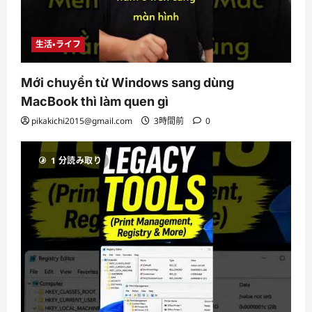
生活・ライフ
Mới chuyển từ Windows sang dùng
MacBook thì làm quen gì
pikakichi2015@gmail.com
3時間前
0
1 分読み取り