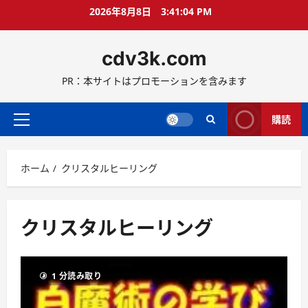
コ
2026年8月8日
3:41:05 PM
ン
テ
cdv3k.com
ン
ツ
PR：本サイトはプロモーションを含みます
へ
ス
キ
購読
メ
ッ
イ
プ
ン
ホーム
クリスタルヒーリング
メ
ニ
ュ
ー
クリスタルヒーリング
1 分読み取り