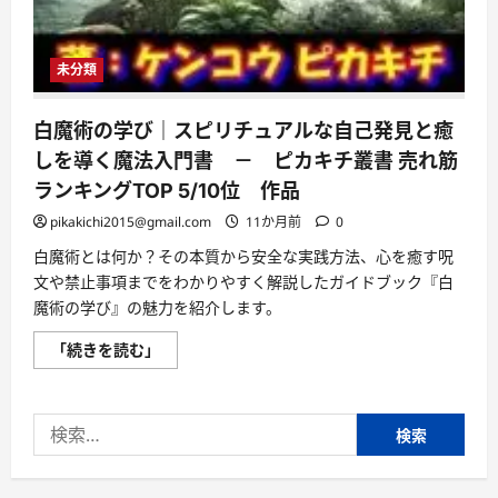
未分類
白魔術の学び｜スピリチュアルな自己発見と癒
しを導く魔法入門書 － ピカキチ叢書 売れ筋
ランキングTOP 5/10位 作品
pikakichi2015@gmail.com
11か月前
0
白魔術とは何か？その本質から安全な実践方法、心を癒す呪
文や禁止事項までをわかりやすく解説したガイドブック『白
魔術の学び』の魅力を紹介します。
白
「続きを読む」
魔
術
の
学
検
び
｜
索:
ス
ピ
リ