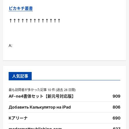
キ
ン
ピカキチ叢書
グ
TOP
5/10
↑↑↑↑↑↑↑↑↑↑↑↑↑
位
作
品
に
つ
い
A:
て
さ
ら
に
読
む
人気記事
最も訪問者が多かった記事 10 件 (過去 28 日間)
AF-ne4書体セット【新元号対応版】
909
Добавить Калькулятор на iPad
806
Kアリーナ
690
mcdermottpublishing.com
627