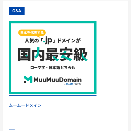
チ
ュ
ア
G&A
ル
な
自
己
発
見
と
癒
し
を
導
く
魔
法
入
門
書
－
ピ
カ
キ
チ
叢
ムームードメイン
書
売
れ
筋
ラ
ン