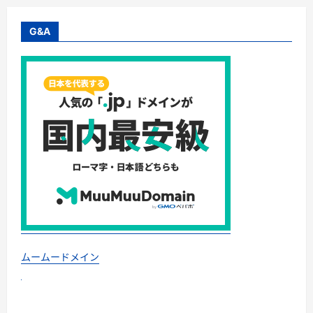
で、
心
と
未
G&A
来
を
彩
る
方
法
――「た
だ
の
イ
ベ
ン
ト」
を
一
生
の
思
い
出
に
変
え
ムームードメイン
る
完
全
ガ
イ