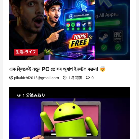
生活・ライフ
এক ক্লিকেই নতুন PC তে সব অ্যাপ ইনস্টল করুন!
pikakichi2015@gmail.com
1時間前
0
1 分読み取り