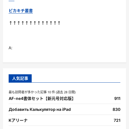
ド
ブ
ッ
ピカキチ叢書
ク
に
つ
↑↑↑↑↑↑↑↑↑↑↑↑↑
い
て
さ
ら
に
読
A:
む
人気記事
最も訪問者が多かった記事 10 件 (過去 28 日間)
AF-ne4書体セット【新元号対応版】
911
Добавить Калькулятор на iPad
830
Kアリーナ
721