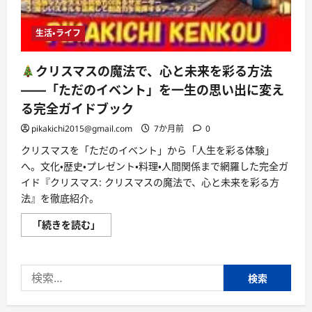
生活・ライフ
クリスマスの魔法で、心と未来を彩る方法
――「ただのイベント」を一生の思い出に変え
る完全ガイドブック
pikakichi2015@gmail.com
7か月前
0
クリスマスを「ただのイベント」から「人生を彩る体験」
へ。文化・歴史・プレゼント・料理・人間関係まで網羅した完全ガ
イド『クリスマス: クリスマスの魔法で、心と未来を彩る方
法』を徹底紹介。
「続きを読む」
ク
リ
ス
マ
検
ス
の
索:
魔
法