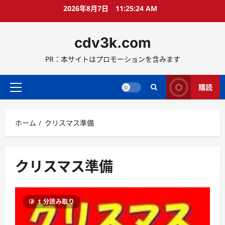
コ
2026年8月7日
11:25:24 AM
ン
テ
cdv3k.com
ン
ツ
PR：本サイトはプロモーションを含みます
へ
ス
キ
購読
メ
ッ
イ
プ
ン
ホーム
クリスマス準備
メ
ニ
ュ
ー
クリスマス準備
1 分読み取り