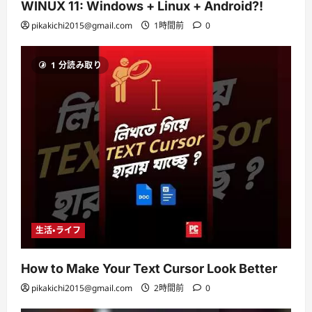
WINUX 11: Windows + Linux + Android?!
pikakichi2015@gmail.com
1時間前
0
1 分読み取り
生活・ライフ
How to Make Your Text Cursor Look Better
pikakichi2015@gmail.com
2時間前
0