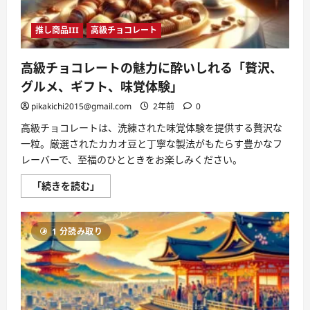
す
集】
賢
東
い
京-
予
推し商品III
高級チョコレート
新
約
千
ガ
歳
イ
線
高級チョコレートの魅力に酔いしれる「贅沢、
ド
が
に
驚
グルメ、ギフト、味覚体験」
つ
愕
い
の
pikakichi2015@gmail.com
2年前
0
て
4,520
さ
円
ら
高級チョコレートは、洗練された味覚体験を提供する贅沢な
か
に
ら！
一粒。厳選されたカカオ豆と丁寧な製法がもたらす豊かなフ
読
紅
む
葉、
レーバーで、至福のひとときをお楽しみください。
食、
温
高
「続きを読む」
泉
級
を
チ
楽
ョ
し
コ
む
1 分読み取り
レ
た
ー
め
ト
の
の
最
魅
安
力
値
に
ガ
酔
イ