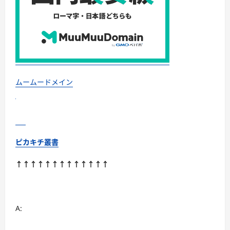
は
ど
う
な
の？
【徹
底
解
説】
に
つ
い
ムームードメイン
て
さ
ら
に
読
む
ピカキチ叢書
↑↑↑↑↑↑↑↑↑↑↑↑↑
A: