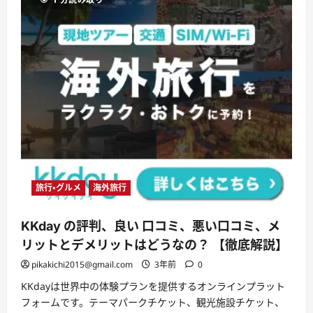
幸、
贅
沢
の
絶
頂！
「超
特
大
10L
ボ
イ
ル
大
ず
わ
い
半
む
き
旅行・グルメ
海外旅行
身
満
足
KKday の評判、良い 口コミ、悪い口コミ、メ
セ
ッ
リットとデメリットはどうなの？ 【徹底解説】
ト
1kg
pikakichi2015@gmail.com
3年前
0
超」
に
つ
KKdayは世界中の体験プランを提供するオンラインプラット
い
フォームです。テーマパークチケット、観光施設チケット、
て