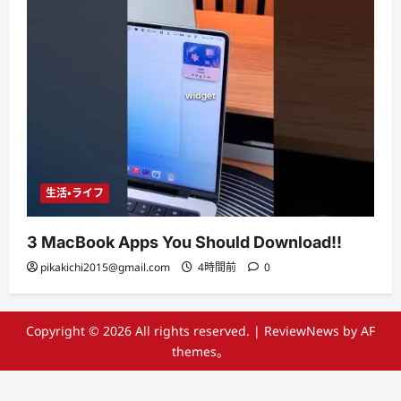
生活・ライフ
3 MacBook Apps You Should Download!!
pikakichi2015@gmail.com
4時間前
0
Copyright © 2026 All rights reserved.
|
ReviewNews
by AF
themes。