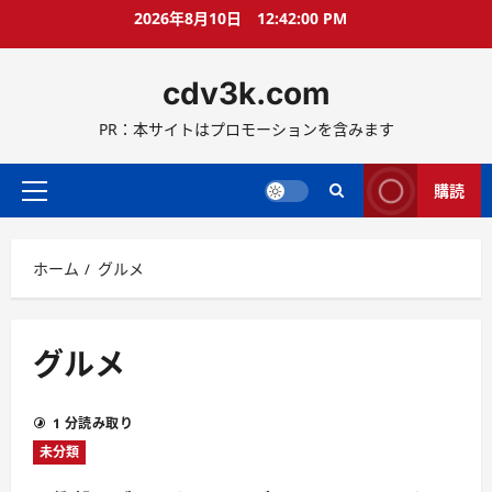
コ
2026年8月10日
12:42:02 PM
ン
テ
cdv3k.com
ン
ツ
PR：本サイトはプロモーションを含みます
へ
ス
キ
購読
メ
ッ
イ
プ
ン
ホーム
グルメ
メ
ニ
ュ
ー
グルメ
1 分読み取り
未分類