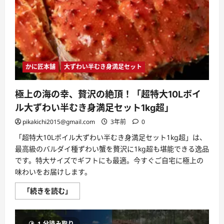
「至
福
の
味
わ
い
を
探
求
す
かに匠本舗
大ずわい半むき身満足セット
る、
美
食
の
極上の海の幸、贅沢の絶頂！「超特大10Lボイ
旅
へ
ル大ずわい半むき身満足セット1kg超」
よ
う
pikakichi2015@gmail.com
3年前
0
こ
そ！」
「超特大10Lボイル大ずわい半むき身満足セット1kg超」は、
に
つ
最高級のバルダイ種ずわい蟹を贅沢に1kg超も堪能できる逸品
い
です。特大サイズでギフトにも最適。今すぐご自宅に極上の
て
さ
味わいをお届けします。
ら
に
読
極
「続きを読む」
む
上
の
海
の
1 分読み取り