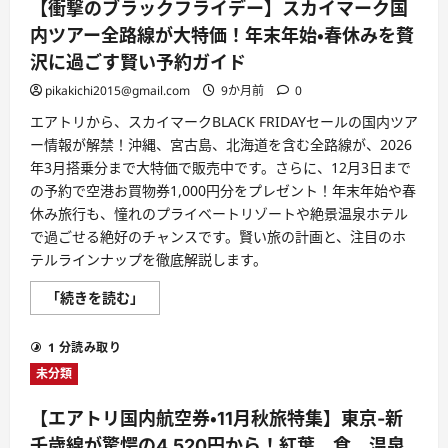
【衝撃のブラックフライデー】スカイマーク国
内ツアー全路線が大特価！年末年始・春休みを贅
沢に過ごす賢い予約ガイド
pikakichi2015@gmail.com
9か月前
0
エアトリから、スカイマークBLACK FRIDAYセールの国内ツア
ー情報が解禁！沖縄、宮古島、北海道を含む全路線が、2026
年3月搭乗分まで大特価で販売中です。さらに、12月3日まで
の予約で空港お買物券1,000円分をプレゼント！年末年始や春
休み旅行も、憧れのプライベートリゾートや絶景温泉ホテル
で過ごせる絶好のチャンスです。賢い旅の計画と、注目のホ
テルラインナップを徹底解説します。
【衝
「続きを読む」
撃
の
ブ
1 分読み取り
ラ
ッ
未分類
ク
フ
ラ
【エアトリ国内航空券・11月秋旅特集】東京-新
イ
デ
千歳線が驚愕の4,520円から！紅葉、食、温泉