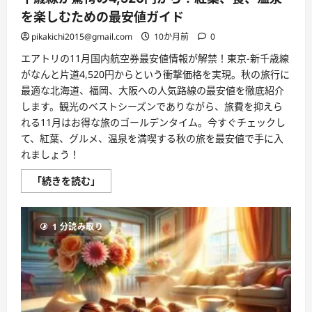
ー】
ス
を楽しむための最安値ガイド
カ
イ
pikakichi2015@gmail.com
10か月前
0
マ
ー
エアトリの11月国内航空券最安値情報が解禁！東京-新千歳線
ク
国
がなんと片道4,520円からという衝撃価格を実現。秋の旅行に
内
ツ
最適な北海道、福岡、大阪への人気路線の最安値を徹底紹介
ア
します。観光のベストシーズンでありながら、旅費を抑えら
ー
全
れる11月はお得な旅のゴールデンタイム。今すぐチェックし
路
て、紅葉、グルメ、温泉を満喫する秋の旅を最安値で手に入
線
が
れましょう！
大
特
価！
【エ
「続きを読む」
年
ア
末
ト
年
リ
始・
国
春
1 分読み取り
内
休
航
み
空
を
券・
贅
11
沢
月
に
秋
過
旅
ご
特