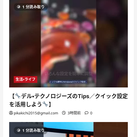
1 分読み取り
生活・ライフ
【
デル・テクノロジーズのTips／クイック設定
を活用しよう
】
pikakichi2015@gmail.com
3時間前
0
1 分読み取り