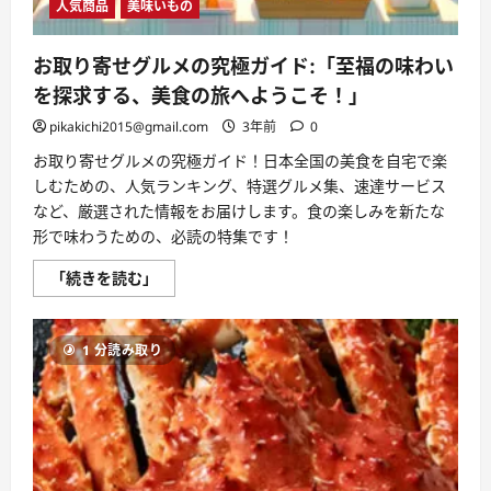
の
人気商品
美味いもの
世
界
へ
の
お取り寄せグルメの究極ガイド:「至福の味わい
パ
ス
を探求する、美食の旅へようこそ！」
ポ
ー
pikakichi2015@gmail.com
3年前
0
ト
に
お取り寄せグルメの究極ガイド！日本全国の美食を自宅で楽
つ
い
しむための、人気ランキング、特選グルメ集、速達サービス
て
など、厳選された情報をお届けします。食の楽しみを新たな
さ
ら
形で味わうための、必読の特集です！
に
読
お
む
「続きを読む」
取
り
寄
せ
1 分読み取り
グ
ル
メ
の
究
極
ガ
イ
ド: