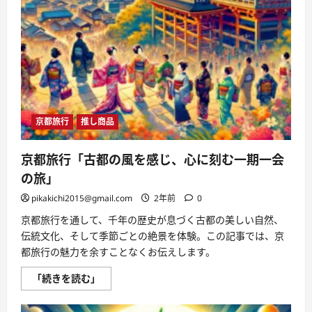
い
ド
し
に
れ
つ
る
い
「贅
て
沢、
さ
グ
ら
ル
に
メ、
読
ギ
む
フ
ト、
味
京都旅行
推し商品
覚
体
験」
に
京都旅行「古都の風を感じ、心に刻む一期一会
つ
い
の旅」
て
さ
pikakichi2015@gmail.com
2年前
0
ら
に
京都旅行を通して、千年の歴史が息づく古都の美しい自然、
読
む
伝統文化、そして季節ごとの絶景を体験。この記事では、京
都旅行の魅力を余すことなくお伝えします。
京
「続きを読む」
都
旅
行