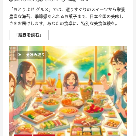
「おとりよせ グルメ」では、選りすぐりのスイーツから栄養
豊富な海苔、季節感あふれるお菓子まで、日本全国の美味し
さをお届けします。あなたの食卓に、特別な美食体験を。
お
「続きを読む」
と
り
よ
せ
1 分読み取り
グ
ル
メ：
美
食
家
の
た
め
の
究
極
の
ガ
イ
ド
⇒
美
食