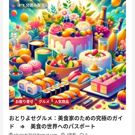
「古
1 分読み取り
都
の
風
を
感
じ、
心
に
刻
む
一
期
一
会
の
旅」
に
つ
い
て
さ
ら
に
お取り寄せ
グルメ
人気商品
読
む
おとりよせグルメ：美食家のための究極のガイ
ド ⇒ 美食の世界へのパスポート
pikakichi2015@gmail.com
3年前
0