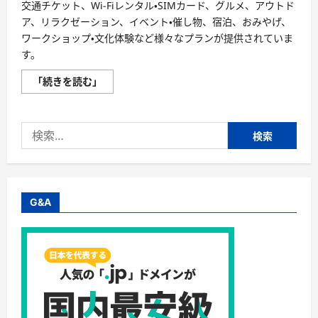
さ
交通チケット、Wi-Fiレンタル・SIMカード、グルメ、アウトド
ら
ア、リラクゼーション、イベント・催し物、宿泊、おみやげ、
に
読
ワークショップ・文化体験など様々なプランが提供されていま
む
す。
KKday
「続きを読む」
の
評
判、
良
検
い
口
索:
コ
ミ、
悪
い
口
コ
G&A
ミ、
メ
リ
ッ
ト
と
デ
メ
リ
ッ
ト