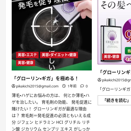
美容・エステ
美容・ダイエット・健康
美容・健康
美容・健康
「グローリンギガ
「グローリン・ギガ」を極める！
pikakichi2015@g
pikakichi2015@gmail.com
1年前
0
「グローリンギガ 
薄毛・ハゲにお悩みの方は、 何とか薄毛・ハ
「続きを読む
ゲを治したい。 育毛剤の効能、 発毛促進に
賭けたい！ グローリンギガが最適な理由
は？ 育毛剤＝発毛促進の必須ともいえる成
分 ジフェン ヒドラミン HCI グリチル リチ
ン酸 ジカリウム センブリ エキス がしっか