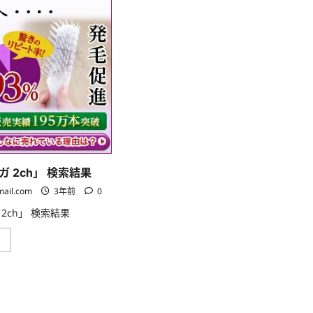
 2ch」 検索結果
mail.com
3年前
0
2ch」 検索結果
「グ
」
ロ
ー
リ
ン
ギ
ガ
2ch」