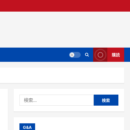
購読
検
索:
G&A