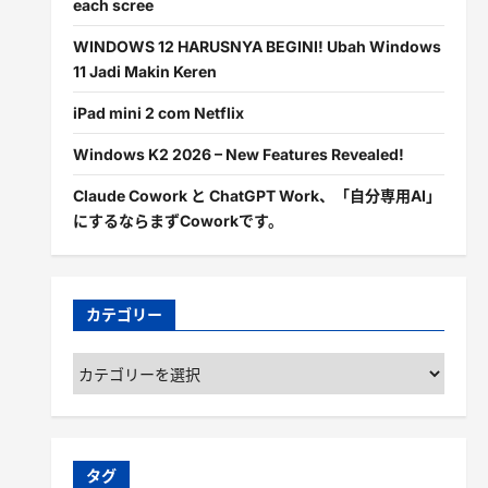
each scree
WINDOWS 12 HARUSNYA BEGINI! Ubah Windows
11 Jadi Makin Keren
iPad mini 2 com Netflix
Windows K2 2026 – New Features Revealed!
Claude Cowork と ChatGPT Work、「自分専用AI」
にするならまずCoworkです。
カテゴリー
カ
テ
ゴ
リ
ー
タグ