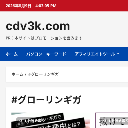
コ
2026年8月9日
4:03:06 PM
ン
テ
cdv3k.com
ン
ツ
へ
PR：本サイトはプロモーションを含みます
ス
キ
ホーム
パソコン キーワード
アフィリエイトツール
ッ
プ
ホーム
#グローリンギガ
#グローリンギガ
1 分読み取り
1 分読み取