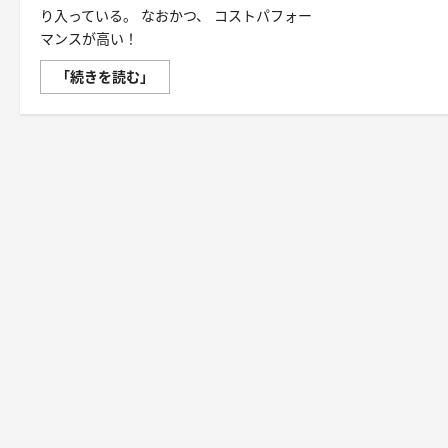
り入っている。 なおかつ、 コストパフォー
マンスが高い！
「グ
「続きを読む」
ロ
ー
リ
ン・
ギ
ガ」
を
極
め
る！
に
つ
い
て
さ
ら
に
読
む