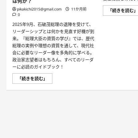
は何か？
pikakichi2015@gmail.com
11か月前
「続きを読む
0
2025年9月、石破茂総理の退陣を受けて、
リーダーシップとは何かを見直す好機が到
来。『総理大臣の資質の学び』では、歴代
総理の実例や理想の資質を通して、現代社
会に必要なリーダー像を多角的に学べる。
政治家志望者はもちろん、すべてのリーダ
ーに必読のガイドブック！
石
「続きを読む」
破
総
理
退
陣
の
報
に
寄
せ
て
―
い