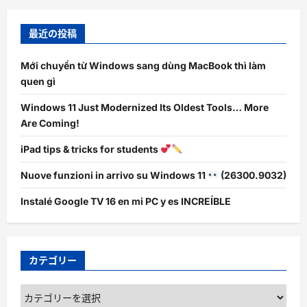
最近の投稿
Mới chuyển từ Windows sang dùng MacBook thì làm
quen gì
Windows 11 Just Modernized Its Oldest Tools… More
Are Coming!
iPad tips & tricks for students
Nuove funzioni in arrivo su Windows 11
(26300.9032)
Instalé Google TV 16 en mi PC y es INCREÍBLE
カテゴリー
カ