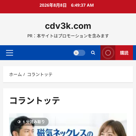
コ
2026年8月8日
6:49:38 AM
ン
テ
cdv3k.com
ン
ツ
PR：本サイトはプロモーションを含みます
へ
ス
キ
購読
メ
ッ
イ
プ
ン
ホーム
コラントッテ
メ
ニ
ュ
ー
コラントッテ
1 分読み取り