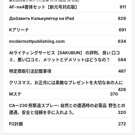
最も訪問者が多かった記事 10 件 (過去 28 日間)
AF-ne4書体セット【新元号対応版】
911
Добавить Калькулятор на iPad
829
Kアリーナ
691
mcdermottpublishing.com
634
AIライティングサービス【SAKUBUN】 の評判、良い 口コ
ミ、悪い口コミ、メリットとデメリットはどうなの？
584
特定商取引法記載事項
487
クリスマス、お正月には素敵なプレゼントを大切なあの人に
426
Mステ
370
CAー230 熊撃退スプレー: 自然との遭遇時の必需品 野生との
遭遇、安全と信頼を手に入れよう。
320
P2計画
272