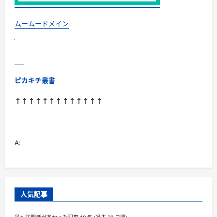
に
つ
い
て
ムームードメイン
さ
ら
に
読
む
ピカキチ叢書
↑↑↑↑↑↑↑↑↑↑↑↑↑
A:
人気記事