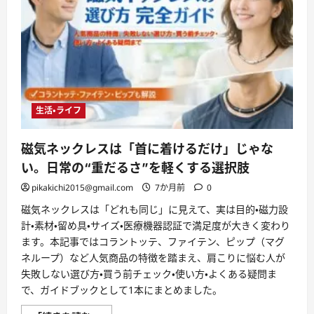
生活・ライフ
磁気ネックレスは「首に着けるだけ」じゃな
い。日常の“重だるさ”を軽くする選択肢
pikakichi2015@gmail.com
7か月前
0
磁気ネックレスは「どれも同じ」に見えて、実は目的・磁力設
計・素材・留め具・サイズ・医療機器認証で満足度が大きく変わり
ます。本記事ではコラントッテ、ファイテン、ピップ（マグ
ネループ）など人気商品の特徴を踏まえ、肩こりに悩む人が
失敗しない選び方・買う前チェック・使い方・よくある疑問ま
で、ガイドブックとして1本にまとめました。