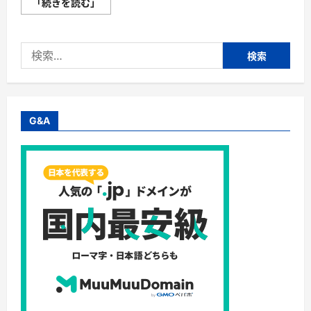
磁
「続きを読む」
気
ネ
ッ
ク
検
レ
ス
索:
は
「首
に
着
け
る
G&A
だ
け」
じ
ゃ
な
い。
日
常
の“重
だ
る
さ”を
軽
く
す
る
選
択
肢