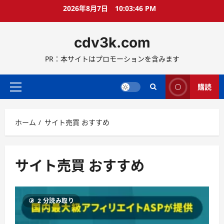
コ
2026年8月7日
10:03:47 PM
ン
テ
cdv3k.com
ン
ツ
PR：本サイトはプロモーションを含みます
へ
ス
キ
購読
メ
ッ
イ
プ
ン
ホーム
サイト売買 おすすめ
メ
ニ
ュ
ー
サイト売買 おすすめ
2 分読み取り