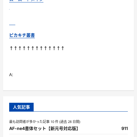
さ
ら
に
読
む
ピカキチ叢書
↑↑↑↑↑↑↑↑↑↑↑↑↑
A:
人気記事
最も訪問者が多かった記事 10 件 (過去 28 日間)
AF-ne4書体セット【新元号対応版】
911