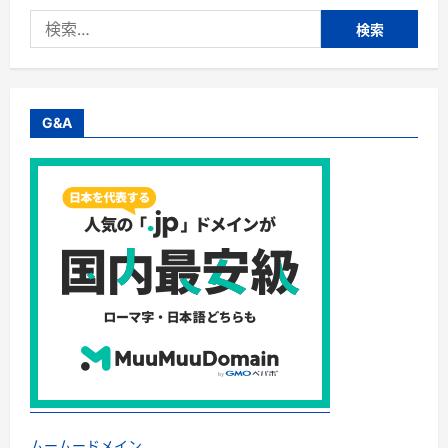
社
検
フ
ァ
索:
ン
コ
ミ
ュ
ニ
ケ
G&A
ー
シ
ョ
ン
ズ・
A8.net
会
員
限
定
の
サ
イ
ト
M&A
サ
ー
ビ
ス
に
つ
い
て
ムームードメイン