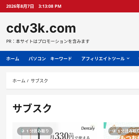
コ
2026年8月7日
3:13:09 PM
ン
テ
cdv3k.com
ン
ツ
へ
PR：本サイトはプロモーションを含みます
ス
キ
ホーム
パソコン キーワード
アフィリエイトツール
ッ
プ
ホーム
サブスク
サブスク
1 分読み取り
3 分読み取