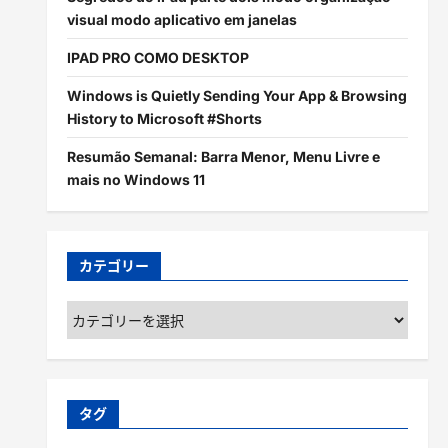
visual modo aplicativo em janelas
IPAD PRO COMO DESKTOP
Windows is Quietly Sending Your App & Browsing
History to Microsoft #Shorts
Resumão Semanal: Barra Menor, Menu Livre e
mais no Windows 11
カテゴリー
カ
テ
ゴ
リ
ー
タグ