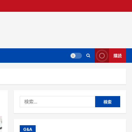
購読
検
索:
G&A