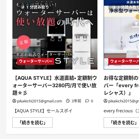
Ｏ
Ｒ
1 分読み取り
1 分読み取
Ｒ
Ｏ
Ｗ/
月
330
円
の
サ
ブ
ス
ク
型
ウォーターサーバー
ウォーターサー
電
動
歯
ブ
【AQUA STYLE】水道直結・ 定額制ウ
お得な定額制の
ラ
シ
ォーターサーバー3280円/月で使い放
バー「every f
に
題☆彡
レシャス）」
つ
い
pikakichi2015@gmail.com
3年前
0
pikakichi2015@g
て
さ
【AQUA STYLE】セールスポイ
every freciou
ら
に
読
【AQUA
「続きを読む」
「続きを読む
む
STYLE】
水
道