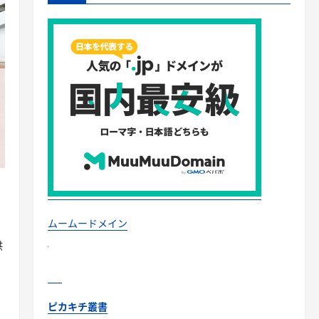
ムームードメイン
供
ピカキチ叢書