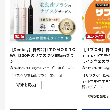
未分類
生活・ライフ
【Dentaly】株式会社ＴＯＭＯＲＲＯ
【サブスタ】株
Ｗ/月330円のサブスク型電動歯ブラ
ｒｎｓ・小学生
シ
ライン学習のサ
pikakichi2015@gmail.com
3年前
0
pikakichi2015@g
サブスク型電動歯ブラシ【Dental
【サブスタ】株式
ｓ・小学生・中学
【Dentaly】
「続きを読む」
習のサブスク
株
式
会
「続きを読む
社
Ｔ
Ｏ
Ｍ