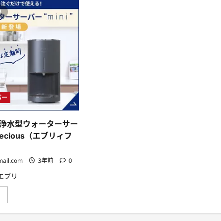
式
社
り
会
Ｓ
社
ｌ
ｌ
ｏ
ｅ
ｗ
ａ
Ｆ
ｎ
ａ
＿
ｓ
ｅ
ｔ
ａ
子
ｒ
供
ｎ
靴
ｓ・
の
小
サ
バー
学
ブ
生・
ス
中
ク
学
浄水型ウォーターサー
に
生
つ
recious（エブリィフ
向
い
け
て
お
さ
う
ら
mail.com
3年前
0
ち
に
オ
読
s（エブリ
ン
む
ラ
イ
お
」
ン
得
学
な
習
定
の