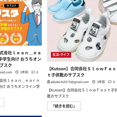
式会社ｌｅａｎ＿ｅａ
生活・ライフ
・中学生向け おうちオン
ブスク
【Kutoon】合同会社ＳｌｏｗＦａｓ
mail.com
3年前
0
ｔ子供靴のサブスク
会社ｌｅａｎ＿ｅａｒｎ
pikakichi2015@gmail.com
3年前
0
生向け おうちオンライン学
【Kutoon】合同会社ＳｌｏｗＦａｓｔ子
靴のサブスク
【サ
」
ブ
【Kutoon】
「続きを読む」
ス
合
タ】
同
株
会