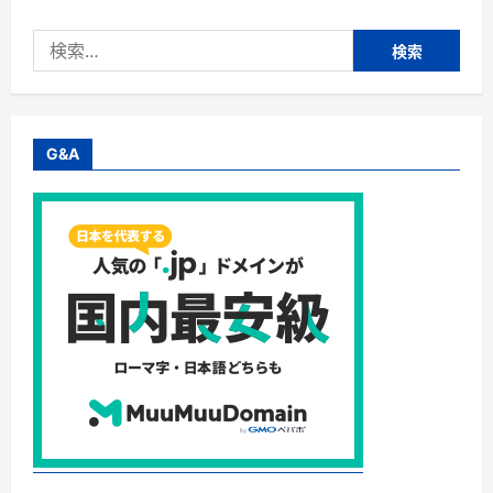
プ
リ
検
メ
ン
索:
ト】
株
式
会
社
ウ
G&A
ィ
ズ
ペ
テ
ィ・
シ
ニ
ア
猫
の
健
康
維
持
に
「毎
日
一
緒
DHA
＆
EPA」