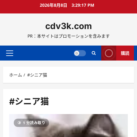
コ
2026年8月8日
3:29:17 PM
ン
テ
cdv3k.com
ン
ツ
PR：本サイトはプロモーションを含みます
へ
ス
キ
購読
メ
ッ
イ
プ
ン
ホーム
#シニア猫
メ
ニ
ュ
ー
#シニア猫
1 分読み取り