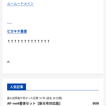
獣
ムームードメイン
医
師
推
奨/
国
産
に
つ
ピカキチ叢書
い
て
さ
↑↑↑↑↑↑↑↑↑↑↑↑↑
ら
に
読
む
A:
人気記事
最も訪問者が多かった記事 10 件 (過去 28 日間)
AF-ne4書体セット【新元号対応版】
909