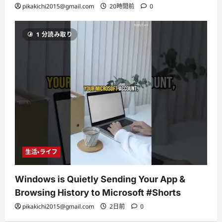
pikakichi2015@gmail.com
20時間前
0
1 分読み取り
生活・ライフ
Windows is Quietly Sending Your App &
Browsing History to Microsoft #Shorts
pikakichi2015@gmail.com
2日前
0