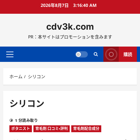
コ
2026年8月7日
3:16:40 AM
ン
テ
cdv3k.com
ン
ツ
PR：本サイトはプロモーションを含みます
へ
ス
キ
購読
メ
ッ
イ
プ
ン
ホーム
シリコン
メ
ニ
ュ
ー
シリコン
1 分読み取り
ボタニスト
育毛剤 口コミ・評判
育毛剤配合成分