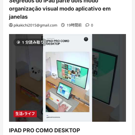
Segredos do iPad parte dois modo
organização visual modo aplicativo em
janelas
pikakichi2015@gmail.com
19時間前
0
1 分読み取り
生活・ライフ
IPAD PRO COMO DESKTOP