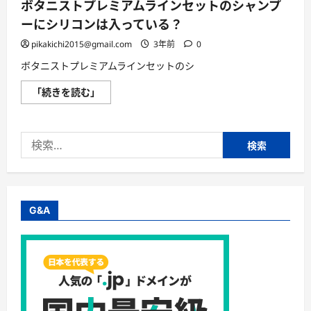
ボタニストプレミアムラインセットのシャンプ
ーにシリコンは入っている？
pikakichi2015@gmail.com
3年前
0
ボタニストプレミアムラインセットのシ
ボ
「続きを読む」
タ
ニ
ス
ト
検
プ
レ
索:
ミ
ア
ム
ラ
イ
ン
G&A
セ
ッ
ト
の
シ
ャ
ン
プ
ー
に