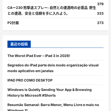
379
CAー230 熊撃退スプレー: 自然との遭遇時の必需品 野生
との遭遇、安全と信頼を手に入れよう。
333
P2計画
273
最近の投稿
The Worst iPad Ever – iPad 3 in 2026!
Segredos do iPad parte dois modo organização visual
modo aplicativo em janelas
IPAD PRO COMO DESKTOP
Windows is Quietly Sending Your App & Browsing
History to Microsoft #Shorts
Resumão Semanal: Barra Menor, Menu Livre e mais no
Windows 11