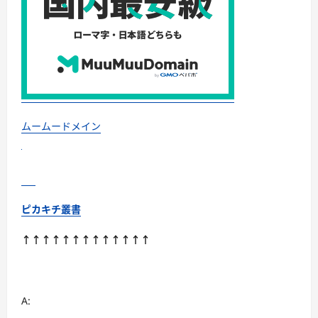
シ
リ
コ
ン
は
入
っ
て
い
る？
に
つ
い
ムームードメイン
て
さ
ら
に
読
む
ピカキチ叢書
↑↑↑↑↑↑↑↑↑↑↑↑↑
A: