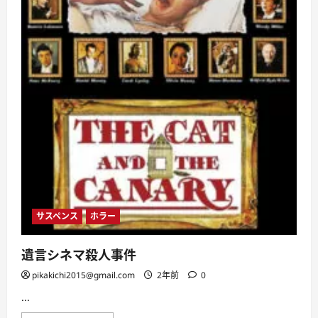
サスペンス
ホラー
遺言シネマ殺人事件
pikakichi2015@gmail.com
2年前
0
...