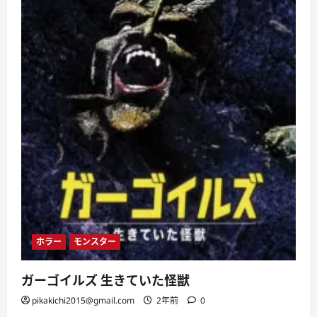
監
督
作
品
に
つ
い
て
さ
ら
に
読
む
ホラー
モンスター
ガーゴイルズ 生きていた怪獣
pikakichi2015@gmail.com
2年前
0