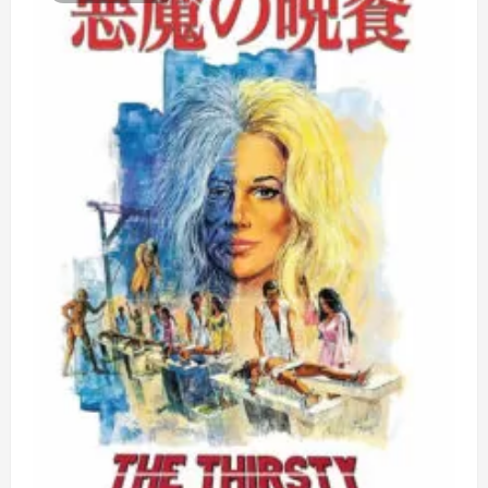
霊
の
囁
き
に
つ
い
て
さ
ら
に
読
む