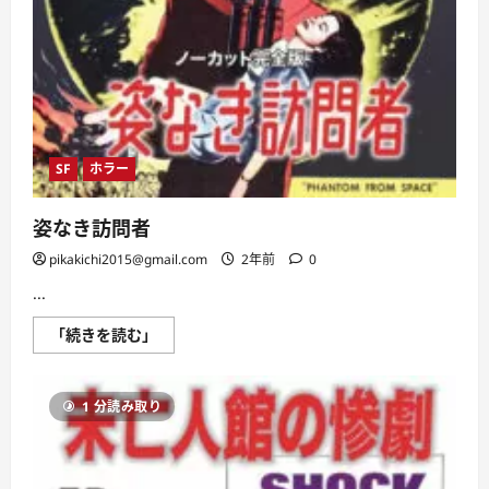
SF
ホラー
姿なき訪問者
pikakichi2015@gmail.com
2年前
0
...
姿
「続きを読む」
な
き
訪
問
1 分読み取り
者
に
つ
い
て
さ