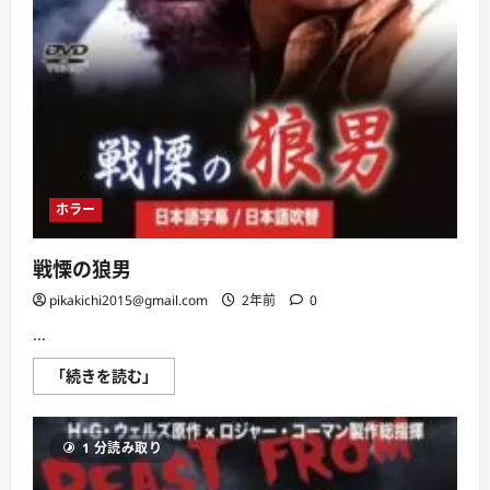
ホラー
戦慄の狼男
pikakichi2015@gmail.com
2年前
0
...
戦
「続きを読む」
慄
の
狼
男
1 分読み取り
に
つ
い