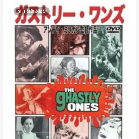
ザ
ー
1 分読み取り
鮮
血
の
愛
に
つ
い
て
さ
ら
に
読
む