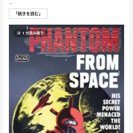
...
ガ
「続きを読む」
ー
ゴ
イ
ル
1 分読み取り
ズ
生
き
て
い
た
怪
獣
に
つ
い
て
さ
ら
に
読
む