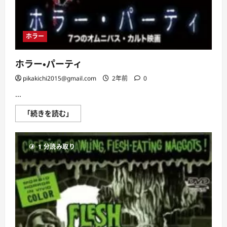
ホラー
ホラー・パーティ
pikakichi2015@gmail.com
2年前
0
...
ホ
「続きを読む」
ラ
ー・
パ
ー
1 分読み取り
テ
ィ
に
つ
い
て
さ
ら
に
読
む