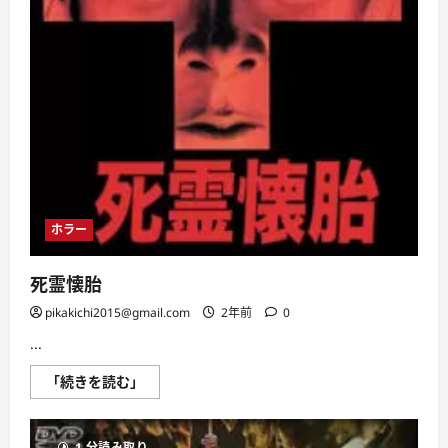
ホラー
死霊懐胎
pikakichi2015@gmail.com
2年前
0
...
死
「続きを読む」
霊
懐
胎
に
1 分読み取り