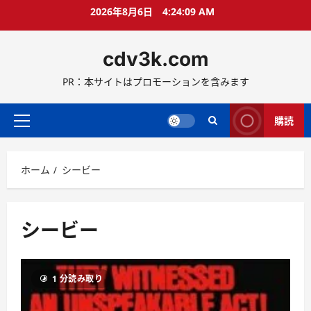
コ
2026年8月6日
4:24:12 AM
ン
テ
cdv3k.com
ン
ツ
PR：本サイトはプロモーションを含みます
へ
ス
キ
購読
メ
ッ
イ
プ
ン
ホーム
シービー
メ
ニ
ュ
ー
シービー
1 分読み取り