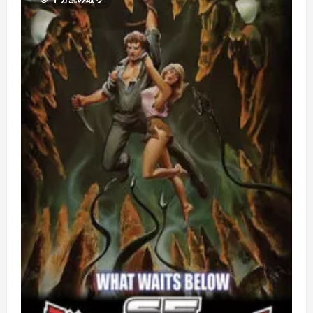
つ
い
て
さ
ら
に
読
む