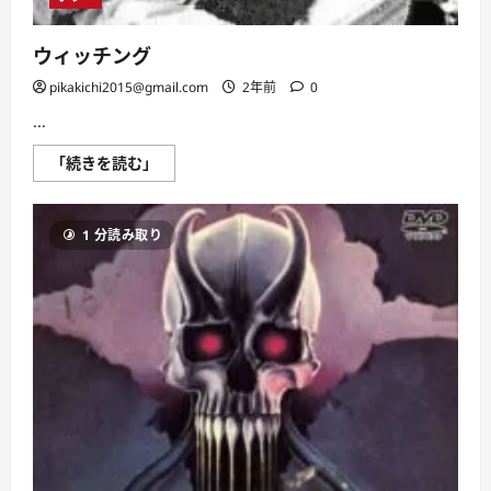
ウィッチング
pikakichi2015@gmail.com
2年前
0
...
ウ
「続きを読む」
ィ
ッ
チ
ン
1 分読み取り
グ
に
つ
い
て
さ
ら
に
読
む