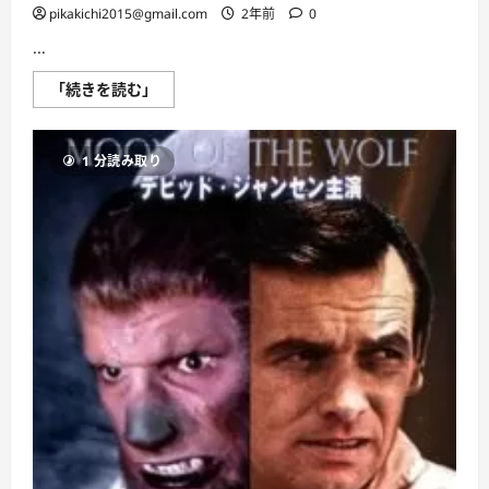
pikakichi2015@gmail.com
2年前
0
...
宇
「続きを読む」
宙
5000
年
目
1 分読み取り
の
恐
怖
に
つ
い
て
さ
ら
に
読
む