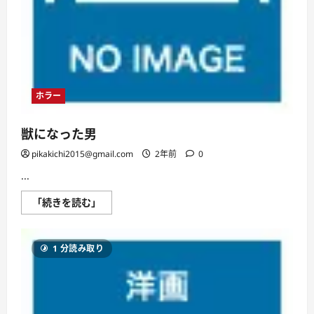
ホラー
獣になった男
pikakichi2015@gmail.com
2年前
0
...
獣
「続きを読む」
に
な
っ
た
1 分読み取り
男
に
つ
い
て
さ
ら