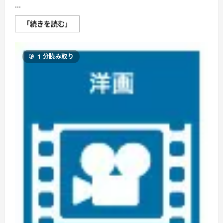
...
ヒ
「続きを読む」
ッ
ト
ラ
ー
1 分読み取り
蘇
生
計
画
Dr.
フ
レ
デ
リ
ッ
ク
の
復
讐
に
つ
い
て
さ
ら
に
読
む