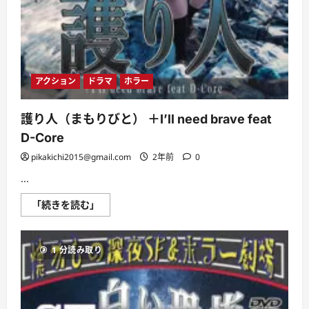
アクション
ドラマ
ホラー
護り人（まもりびと） ＋I’ll need brave feat
D-Core
pikakichi2015@gmail.com
2年前
0
...
護
「続きを読む」
り
人
（ま
も
1 分読み取り
り
び
と）
＋
I’ll
need