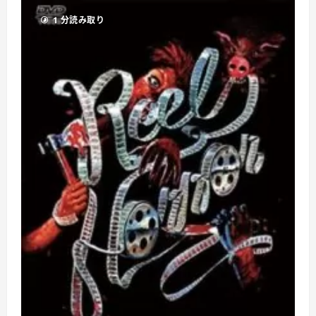
カ
妖
1 分読み取り
次
元
の
誘
惑
に
つ
い
て
さ
ら
に
読
む