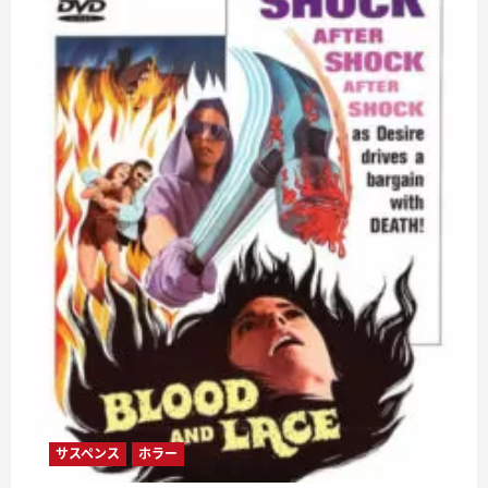
ら
に
読
む
サスペンス
ホラー