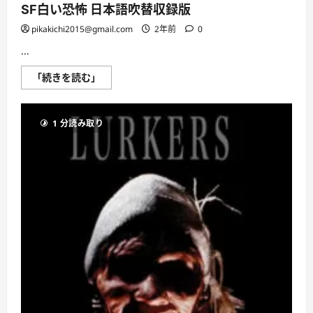
SF白い恐怖 日本語吹替収録版
pikakichi2015@gmail.com
2年前
0
...
SF
「続きを読む」
白
い
恐
怖
1 分読み取り
日
本
語
吹
替
収
録
版
に
つ
い
て
さ
ら
に
読
む