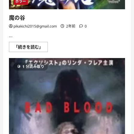
ホラー
魔の谷
pikakichi2015@gmail.com
2年前
0
...
魔
「続きを読む」
の
谷
に
つ
1 分読み取り
い
て
さ
ら
に
読
む