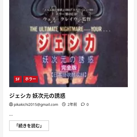
SF
ホラー
ジェシカ 妖次元の誘惑
pikakichi2015@gmail.com
2年前
0
...
ジ
「続きを読む」
ェ
シ