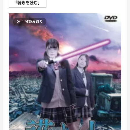
遺
「続きを読む」
言
シ
ネ
マ
1 分読み取り
殺
人
事
件
に
つ
い
て
さ
ら
に
読
む