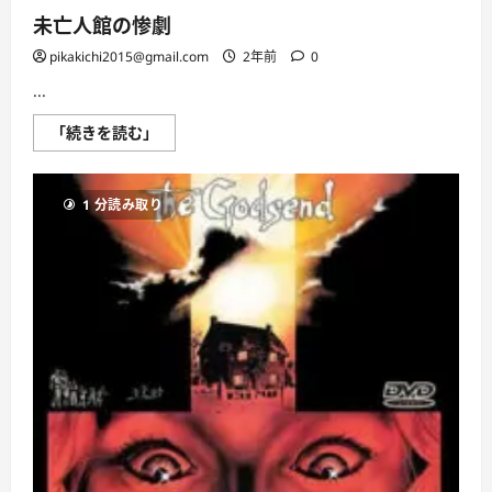
未亡人館の惨劇
pikakichi2015@gmail.com
2年前
0
...
未
「続きを読む」
亡
人
館
の
1 分読み取り
惨
劇
に
つ
い
て
さ
ら
に
読
む