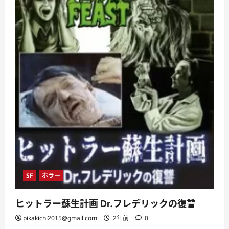
SF
ホラー
ヒットラー蘇生計画 Dr.フレデリックの復讐
pikakichi2015@gmail.com
2年前
0