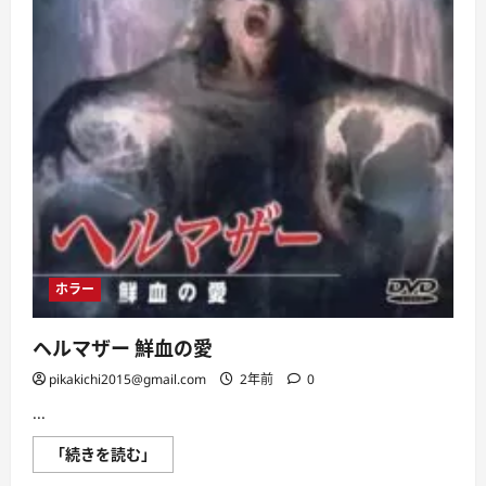
ホラー
ヘルマザー 鮮血の愛
pikakichi2015@gmail.com
2年前
0
...
ヘ
「続きを読む」
ル
マ