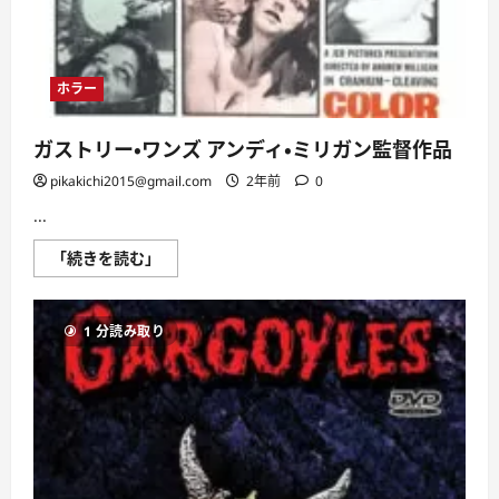
ホラー
ガストリー・ワンズ アンディ・ミリガン監督作品
pikakichi2015@gmail.com
2年前
0
...
ガ
「続きを読む」
ス
ト
リ
ー・
1 分読み取り
ワ
ン
ズ
ア
ン
デ
ィ・
ミ
リ
ガ
ン