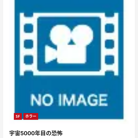
に
読
む
SF
ホラー
宇宙5000年目の恐怖