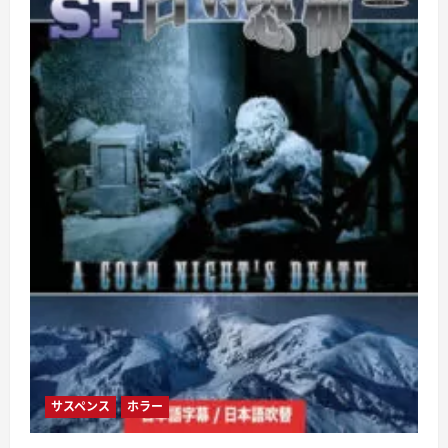
brave
feat
D-
Core
に
つ
い
て
さ
ら
に
読
む
サスペンス
ホラー