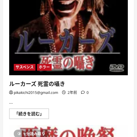
サスペンス
ホラー
ルーカーズ 死霊の囁き
pikakichi2015@gmail.com
2年前
0
...
ル
「続きを読む」
ー
カ
ー
ズ
1 分読み取り
死