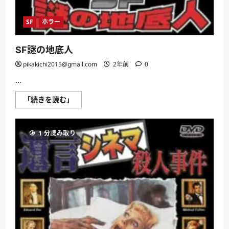
SF
ホラー
SF謎の地底人
pikakichi2015@gmail.com
2年前
0
...
SF
「続きを読む」
謎
の
地
底
1 分読み取り
人
に
つ
い
て
さ
ら
に
読
む