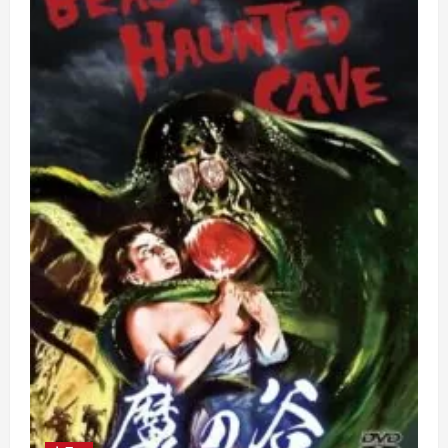
て
さ
ら
に
読
む