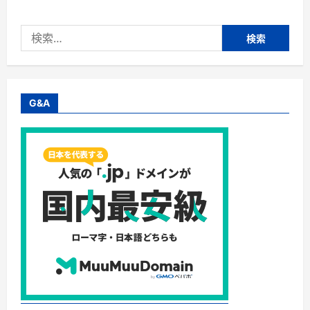
式
会
社
検
ジ
ャ
索:
ク
ト
リ
ン
ク・
カ
G&A
ロ
リ
ー・
糖
質
５
５%
カ
ッ
ト！
お
い
し
く
ダ
イ
エ
ッ
ト
で
き