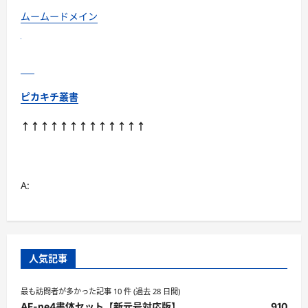
る
こ
ムームードメイン
ん
に
ゃ
く
米
に
つ
い
ピカキチ叢書
て
さ
ら
↑↑↑↑↑↑↑↑↑↑↑↑↑
に
読
む
A:
人気記事
最も訪問者が多かった記事 10 件 (過去 28 日間)
AF-ne4書体セット【新元号対応版】
910