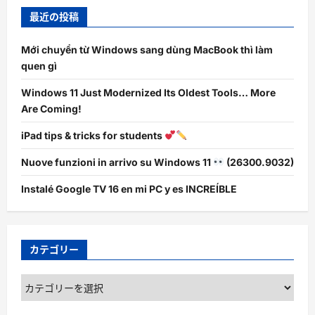
最近の投稿
Mới chuyển từ Windows sang dùng MacBook thì làm
quen gì
Windows 11 Just Modernized Its Oldest Tools… More
Are Coming!
iPad tips & tricks for students
Nuove funzioni in arrivo su Windows 11
(26300.9032)
Instalé Google TV 16 en mi PC y es INCREÍBLE
カテゴリー
カ
テ
ゴ