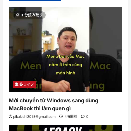
1 分読み取り
生活・ライフ
Mới chuyển từ Windows sang dùng
MacBook thì làm quen gì
pikakichi2015@gmail.com
4時間前
0