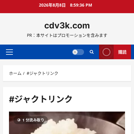
コ
2026年8月8日
8:59:37 PM
ン
テ
cdv3k.com
ン
ツ
PR：本サイトはプロモーションを含みます
へ
ス
キ
購読
メ
ッ
イ
プ
ン
ホーム
#ジャクトリンク
メ
ニ
ュ
ー
#ジャクトリンク
1 分読み取り