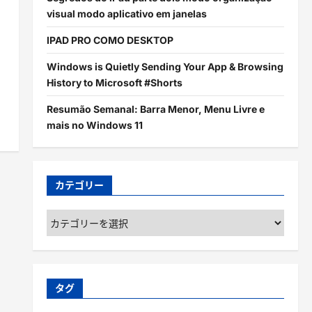
visual modo aplicativo em janelas
IPAD PRO COMO DESKTOP
Windows is Quietly Sending Your App & Browsing
History to Microsoft #Shorts
Resumão Semanal: Barra Menor, Menu Livre e
mais no Windows 11
カテゴリー
カ
テ
ゴ
リ
ー
タグ