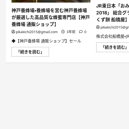
ド
JR東日本「お
⇒
美
神戸養蜂場・養蜂場を営む神戸養蜂場
2018」 総合
食
が厳選した高品質な蜂蜜専門店【神戸
の
くず餅 船橋屋
世
養蜂場 通販ショップ】
界
pikakichi2015@g
へ
pikakichi2015@gmail.com
3年前
0
の
株式会社船橋屋・
パ
◆【神戸養蜂場 通販ショップ】セール
ス
ポ
「続きを読む
ー
神
「続きを読む」
ト
戸
に
養
つ
蜂
い
場・
て
養
さ
蜂
ら
場
に
を
読
営
む
む
神
戸
養
蜂
場
が
厳
選
し