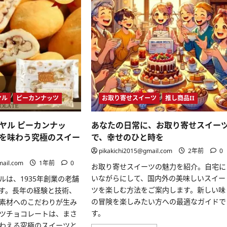
ヤル
ピーカンナッツ
お取り寄せスイーツ
推し商品II
ヤル ピーカンナッ
あなたの日常に、お取り寄せスイー
を味わう究極のスイー
で、幸せのひと時を
pikakichi2015@gmail.com
2年前
0
mail.com
1年前
0
お取り寄せスイーツの魅力を紹介。自宅に
いながらにして、国内外の美味しいスイー
ルは、1935年創業の老舗
ツを楽しむ方法をご案内します。新しい味
す。長年の経験と技術、
の冒険を楽しみたい方への最適なガイドで
素材へのこだわりが生み
す。
ツチョコレートは、まさ
わえる究極のスイーツと