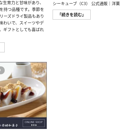
ス
盛な生育力と甘味があり、
む
シーキューブ（C3） 公式通販｜洋菓
イ
ー
を持つ品種です。季節を
ツ
株
「続きを読む」
リーズドライ製品もあり
に
式
つ
会
味わいで、スイーツやデ
い
社
て
。ギフトとしても喜ばれ
シ
さ
ュ
ら
ゼ
に
ッ
読
ト・
よ
」
む
C3(シ
つ
ー
ぼ
キ
し
ュ
評
ー
判、
り
ブ)
良
【洋
い
菓
口
子
コ
シ
ミ、
ュ
悪
ゼ
い
ッ
口
ト】
コ
に
ミ、
つ
メ
い
リ
て
ッ
さ
ト
ら
と