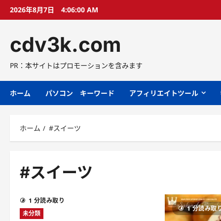
コ
2026年8月7日
4:06:01 AM
ン
テ
cdv3k.com
ン
ツ
へ
PR：本サイトはプロモーションを含みます
ス
キ
ホーム
パソコン キーワード
アフィリエイトツール
ッ
プ
ホーム
#スイーツ
#スイーツ
1 分読み取り
1 分読み取
未分類