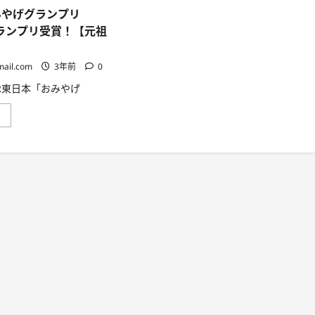
に
デ
みやげグランプリ
読
メ
む
リ
グランプリ受賞！【元祖
ッ
ト!!
】
【徹
底
mail.com
3年前
0
解
説】
JR東日本「おみやげ
に
つ
い
JR
」
て
東
さ
日
ら
本
に
「お
読
み
む
や
げ
グ
ラ
ン
プ
リ
2018」
総
合
グ
ラ
ン
プ
リ