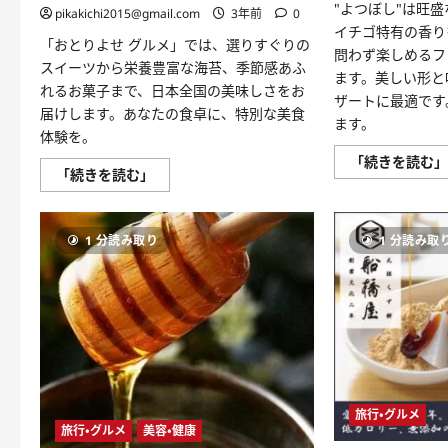
"よつぼし"は旺
pikakichi2015@gmail.com
3年前
0
イチゴ特有の香り
「おとりよせ グルメ」では、選りすぐりの
問わず楽しめるフ
スイーツから栄養豊富な海苔、季節感あふ
ます。美しい形と
れるお菓子まで、日本全国の美味しさをお
ザートに最適です
届けします。あなたの食卓に、特別な美食
ます。
体験を。
「続きを読む
お
「続きを読む」
と
り
よ
せ
1 分読み取り
1 分読み取
グ
ル
メ：
美
食
家
の
た
め
の
究
極
の
旅行・グルメ
ガ
旅行・グルメ
美容・健康
イ