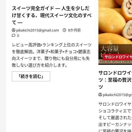
スイーツ完全ガイド ― 人生を少しだ
け甘くする、現代スイーツ文化のすべ
て ―
pikakichi2015@gmail.com
8か月前
0
レビュー高評価・ランキング上位のスイーツ
を徹底解説。洋菓子・和菓子・チョコ・健康志
サロンドロワイ
向スイーツまで、贈り物にも自分用にも失
敗しない選び方を紹介します。
サロンドロワイ
ス
「続きを読む」
ツ：至福の贅沢
イ
ー
ツ
ツ
完
pikakichi2015@g
全
ガ
サロンドロワイヤ
イ
ド
ショコラティエで
―
人
そして厳選された
生
出すピーカンナッ
を
少
に至福の贅沢を味