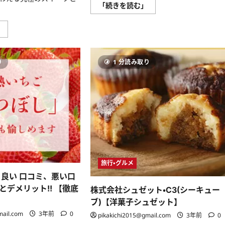
あ
「続きを読む」
な
た
の
サ
」
日
ロ
常
ン
に、
ド
お
ロ
取
り
1 分読み取り
ワ
り
イ
寄
ヤ
せ
ル
ス
ピ
イ
ー
ー
カ
ツ
ン
で、
ナ
幸
ッ
せ
ツ：
の
至
ひ
福
と
の
時
贅
旅行・グルメ
を
沢
に
、良い 口コミ、悪い口
を
つ
味
い
デメリット!! 【徹底
株式会社シュゼット・C3(シーキュー
わ
て
う
ブ)【洋菓子シュゼット】
さ
究
ら
極
mail.com
3年前
0
pikakichi2015@gmail.com
3年前
0
に
の
読