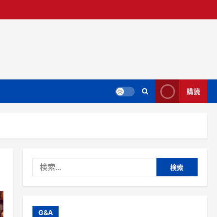
購読
検
索:
G&A