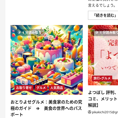
し
だ
言えるでしょう。
け
甘
「続きを読む
く
す
る、
現
代
1 分読み取り
1 分読み取
ス
イ
ー
ツ
文
化
の
す
べ
て
―
に
旅行・グルメ
つ
い
て
お取り寄せ
グルメ
人気商品
さ
よつぼし 評判
ら
に
コミ、メリットと
読
おとりよせグルメ：美食家のための究
む
解説】
極のガイド ⇒ 美食の世界へのパス
pikakichi2015@g
ポート