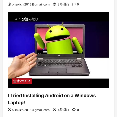
pikakichi2015@gmail.com
3時間前
0
1 分読み取り
生活・ライフ
I Tried Installing Android on a Windows
Laptop!
pikakichi2015@gmail.com
4時間前
0