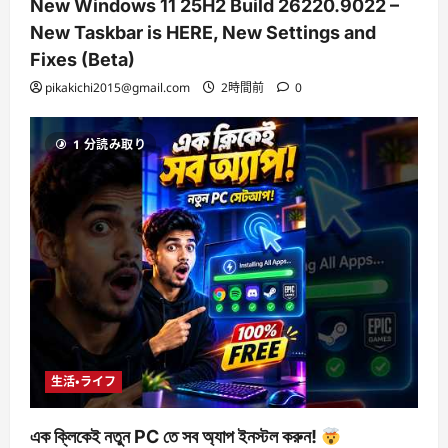
New Windows 11 25H2 Build 26220.9022 –
New Taskbar is HERE, New Settings and
Fixes (Beta)
pikakichi2015@gmail.com
2時間前
0
1 分読み取り
生活・ライフ
এক ক্লিকেই নতুন PC তে সব অ্যাপ ইনস্টল করুন!