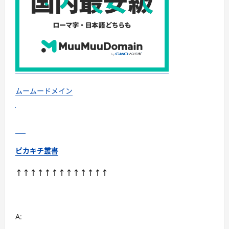
果
が
期
待
で
き
る！
に
つ
い
て
さ
ら
ムームードメイン
に
読
む
ピカキチ叢書
↑↑↑↑↑↑↑↑↑↑↑↑↑
A: