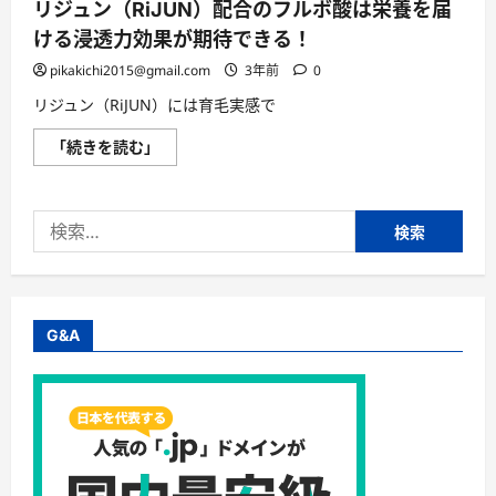
リジュン（RiJUN）配合のフルボ酸は栄養を届
ける浸透力効果が期待できる！
pikakichi2015@gmail.com
3年前
0
リジュン（RiJUN）には育毛実感で
リ
「続きを読む」
ジ
ュ
ン
（RiJUN）
検
配
合
索:
の
フ
ル
ボ
酸
は
G&A
栄
養
を
届
け
る
浸
透
力
効