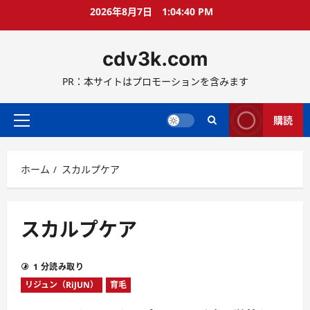
コ
2026年8月7日
1:04:41 PM
ン
テ
cdv3k.com
ン
ツ
PR：本サイトはプロモーションを含みます
へ
ス
キ
購読
メ
ッ
イ
プ
ン
ホーム
スカルプケア
メ
ニ
ュ
ー
スカルプケア
1 分読み取り
リジュン（RiJUN）
育毛