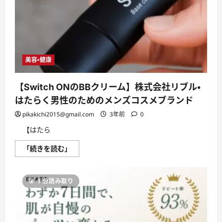
悪
い
口
コ
ミ、
メ
リ
ッ
ト
美容・健康
と
デ
メ
【Switch ONのBBクリーム】株式会社リブル・
リ
ッ
はたらく男性のためのメンズコスメブランド
ト
は
pikakichi2015@gmail.com
3年前
0
ど
う
な
【はたら
の？
【徹
【Switch
「続きを読む」
底
ON
解
の
説】
BB
に
ク
つ
1 分読み取り
リ
い
ー
て
ム】
さ
株
ら
式
に
会
読