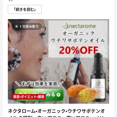
む
EKATO（エ
「続きを読む」
カ
ト）
炭
酸
1 分読み取り
ガ
ス
パ
ッ
ク
【徹
底
解
説】
評
判、
良
い
口
コ
ミ、
悪
い
口
コ
美容・ダイエット・健康
ミ、
メ
リ
ネクタローム・オーガニック・ウチワサボテンオ
ッ
ト