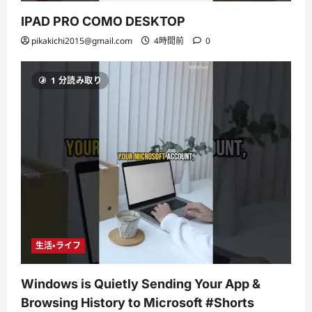
IPAD PRO COMO DESKTOP
pikakichi2015@gmail.com
4時間前
0
1 分読み取り
生活・ライフ
Windows is Quietly Sending Your App &
Browsing History to Microsoft #Shorts