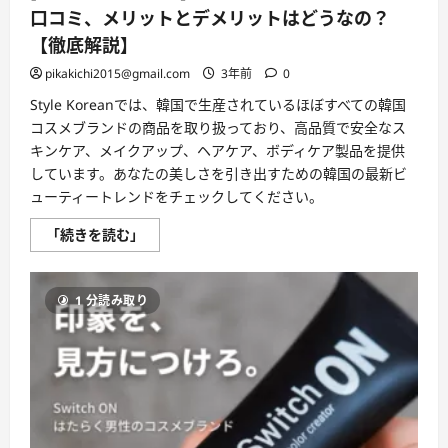
を
口コミ、メリットとデメリットはどうなの？
高
め
【徹底解説】
る
ブ
pikakichi2015@gmail.com
3年前
0
ー
ス
Style Koreanでは、韓国で生産されているほぼすべての韓国
タ
ー
コスメブランドの商品を取り扱っており、高品質で安全なス
機
能
キンケア、メイクアップ、ヘアケア、ボディケア製品を提供
付
しています。あなたの美しさを引き出すための韓国の最新ビ
き
の
ューティートレンドをチェックしてください。
洗
顔
に
[ス
「続きを読む」
つ
タ
い
イ
て
ル
さ
コ
ら
1 分読み取り
リ
に
ア
読
ン]
む
の
評
判、
良
い
口
コ
ミ、