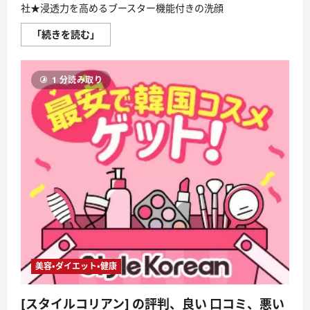
リ
社★浸透力を高めるブースター機能付きの洗顔
ッ
ト
は
【ス
「続きを読む」
ど
キ
う
ン
な
ケ
の？
ー
【徹
1 分読み取り
ル
底
ド
解
ブ
説】
ー
に
ス
つ
タ
い
ー
て
フ
さ
ォ
ら
ー
に
ム】
読
キ
む
ュ
ー
サ
イ
株
式
会
社
美容・ダイエット・健康
★
浸
透
[スタイルコリアン] の評判、良い 口コミ、悪い
力