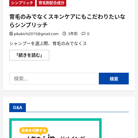
【徹
の
シンプリッチ
育毛剤配合成分
底
評
解
判、
説】
良
育毛のみでなくスキンケアにもこだわりたいな
に
い
つ
口
らシンプリッチ
い
コ
て
ミ、
pikakichi2015@gmail.com
3年前
0
さ
悪
ら
い
に
シャンプーを選ぶ際、育毛のみでなくス
口
読
コ
む
ミ、
育
「続きを読む」
メ
毛
リ
の
ッ
み
ト
で
と
検
な
デ
く
メ
索:
ス
リ
キ
ッ
ン
ト
ケ
は
ア
ど
に
G&A
う
も
な
こ
の？
だ
【徹
わ
底
り
解
た
説】
い