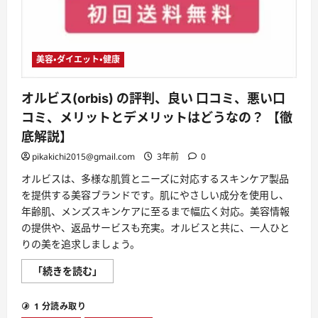
ン
オ
イ
ル
の
評
判、
美容・ダイエット・健康
良
い
口
オルビス(orbis) の評判、良い 口コミ、悪い口
コ
ミ、
コミ、メリットとデメリットはどうなの？ 【徹
悪
い
底解説】
口
コ
pikakichi2015@gmail.com
3年前
0
ミ、
メ
オルビスは、多様な肌質とニーズに対応するスキンケア製品
リ
ッ
を提供する美容ブランドです。肌にやさしい成分を使用し、
ト
と
年齢肌、メンズスキンケアに至るまで幅広く対応。美容情報
デ
の提供や、返品サービスも充実。オルビスと共に、一人ひと
メ
リ
りの美を追求しましょう。
ッ
ト
は
オ
「続きを読む」
ど
ル
う
ビ
な
ス
1 分読み取り
の？
(orbis)