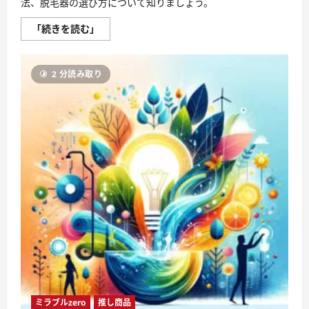
法、脱毛器の選び方について知りましょう。
脱
「続きを読む」
毛
革
命！
家
2 分読み取り
庭
用
脱
毛
器
の
魅
力
と
お
ス
ス
メ
理
由
に
つ
い
て
さ
ら
に
読
む
ミラブルzero
推し商品