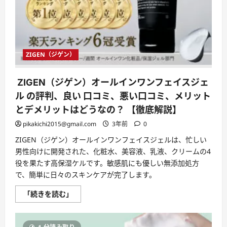
グ
ジ
ュ
ア
リ
ー
ス
パ
ZIGEN（ジゲン）
に
変
え
る!
ZIGEN（ジゲン）オールインワンフェイスジェ
に
つ
ル の評判、良い 口コミ、悪い口コミ、メリット
い
て
とデメリットはどうなの？ 【徹底解説】
さ
ら
pikakichi2015@gmail.com
3年前
0
に
読
ZIGEN（ジゲン）オールインワンフェイスジェルは、忙しい
む
男性向けに開発された、化粧水、美容液、乳液、クリームの4
役を果たす高保湿ケルです。敏感肌にも優しい無添加処方
で、簡単に日々のスキンケアが完了します。
ZIGEN（ジ
「続きを読む」
ゲ
ン）
オ
ー