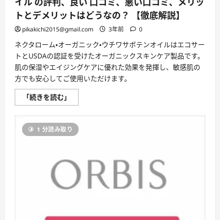
イル の評判、良い 口コミ、悪い口コミ、メリッ
と
デ
トとデメリットはどうなの？ 【徹底解説】
メ
リ
pikakichi2015@gmail.com
3年前
0
ッ
ト!!
ネクタローム・オーガニック・ウチワサボテンオイルはエコサー
に
つ
トとUSDAの認証を受けたオーガニックスキンケア製品です。
い
て
肌の保湿やエイジングケアに優れた効果を発揮し、敏感肌の
さ
方でも安心してご使用いただけます。
ら
に
読
ネ
「続きを読む」
む
ク
タ
ロ
ー
1 分読み取り
ム・
オ
ー
ガ
ニ
ッ
ク・
ウ
チ
ワ
サ
ボ
テ