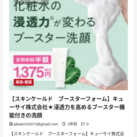
1 分読み取り
ル
イ
ン
ワ
ン
フ
ェ
イ
ス
ジ
ェ
ル
の
評
判、
良
い
口
コ
ミ、
美容・健康
悪
い
口
【スキンケールド ブースターフォーム】キュ
コ
ミ、
ーサイ株式会社★浸透力を高めるブースター機
メ
リ
能付きの洗顔
ッ
ト
pikakichi2015@gmail.com
3年前
0
と
デ
【スキンケールド ブースターフォーム】キューサイ株式会
メ