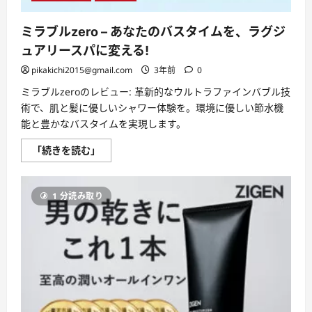
ミラブルzero – あなたのバスタイムを、ラグジ
ュアリースパに変える!
pikakichi2015@gmail.com
3年前
0
ミラブルzeroのレビュー: 革新的なウルトラファインバブル技
術で、肌と髪に優しいシャワー体験を。環境に優しい節水機
能と豊かなバスタイムを実現します。
ミ
「続きを読む」
ラ
ブ
ル
zero
1 分読み取り
–
あ
な
た
の
バ
ス
タ
イ
ム
を、
ラ