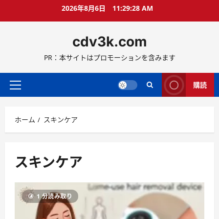
コ
2026年8月6日
11:29:29 AM
ン
テ
cdv3k.com
ン
ツ
PR：本サイトはプロモーションを含みます
へ
ス
キ
購読
メ
ッ
イ
プ
ン
ホーム
スキンケア
メ
ニ
ュ
ー
スキンケア
1 分読み取り