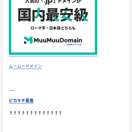
に
な
つ
ら
い
シ
て
ン
さ
プ
ら
リ
に
ッ
読
チ
む
に
つ
い
て
さ
ら
に
読
ムームードメイン
む
ピカキチ叢書
↑↑↑↑↑↑↑↑↑↑↑↑↑