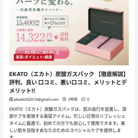
社
む
リ
ブ
ル・
は
た
ら
く
男
性
の
た
め
の
美容・ダイエット・健康
メ
ン
ズ
EKATO（エカト）炭酸ガスパック 【徹底解説】
コ
ス
評判、良い 口コミ、悪い口コミ、メリットとデ
メ
ブ
メリット!!
ラ
ン
pikakichi2015@gmail.com
3年前
0
ド
に
EKATO（エカト）炭酸ガスパックは、肌の血行を促進し、深
つ
い
部ケアを実現する美容アイテム。忙しい日常のリフレッシュ
て
さ
タイムに最適で、初めての方でも安心して使用できます。美
ら
しい肌を目指すあなたのためのスペシャルケアを提供しま
に
読
す。