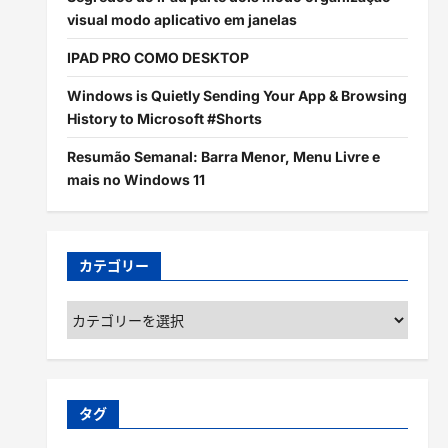
visual modo aplicativo em janelas
IPAD PRO COMO DESKTOP
Windows is Quietly Sending Your App & Browsing
History to Microsoft #Shorts
Resumão Semanal: Barra Menor, Menu Livre e
mais no Windows 11
カテゴリー
カ
テ
ゴ
リ
ー
タグ