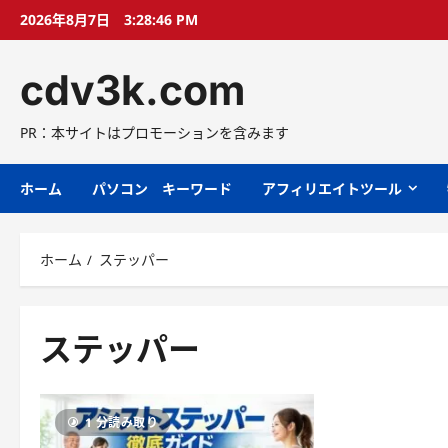
コ
2026年8月7日
3:28:47 PM
ン
テ
cdv3k.com
ン
ツ
へ
PR：本サイトはプロモーションを含みます
ス
キ
ホーム
パソコン キーワード
アフィリエイトツール
ッ
プ
ホーム
ステッパー
ステッパー
1 分読み取り