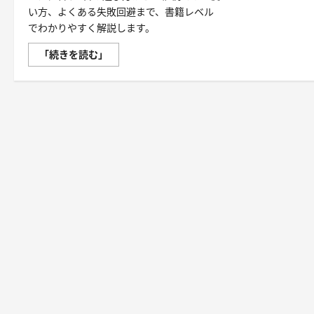
い方、よくある失敗回避まで、書籍レベル
でわかりやすく解説します。
【ア
「続きを読む」
シ
ス
ト
ス
テ
ッ
パ
ー】
ハ
ン
ド
ル
付
き・
筋
力
ア
シ
ス
ト・
ツ
イ
ス
ト・
天
然