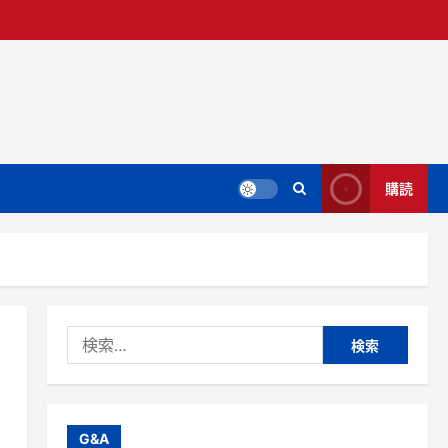
購読
検
索:
G&A