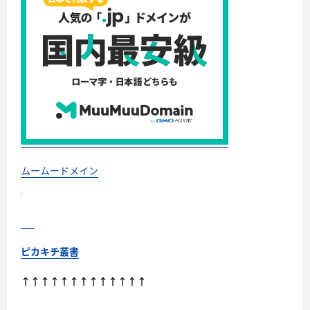
ビ
ュ
ー！
に
つ
い
て
さ
ら
に
読
む
ムームードメイン
ピカキチ叢書
↑↑↑↑↑↑↑↑↑↑↑↑↑