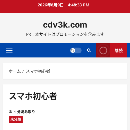
コ
2026年8月9日
4:48:33 PM
ン
テ
cdv3k.com
ン
ツ
PR：本サイトはプロモーションを含みます
へ
ス
キ
購読
メ
ッ
イ
プ
ン
ホーム
スマホ初心者
メ
ニ
ュ
ー
スマホ初心者
1 分読み取り
未分類