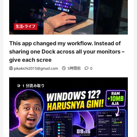
生活・ライフ
This app changed my workflow. Instead of
sharing one Dock across all your monitors –
give each scree
pikakichi2015@gmail.com
5時間前
0
1 分読み取り