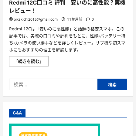
Redmi 12C口コミ 評判｜安いのに高性能？実機
レビュー！
pikakichi2015@gmail.com
11か月前
0
Redmi 12Cは「安いのに高性能」と話題の格安スマホ。この
記事では、実際の口コミや評判をもとに、性能・バッテリー持
ち・カメラの使い勝手などを詳しくレビュー。サブ機や初スマ
ホにもおすすめの理由を解説します。
Redmi
「続きを読む」
12C
口
コ
ミ
検
評
判
索:
｜
安
い
の
に
高
G&A
性
能？
実
機
レ