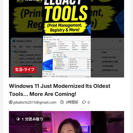
生活・ライフ
Windows 11 Just Modernized Its Oldest
Tools… More Are Coming!
pikakichi2015@gmail.com
3時間前
0
1 分読み取り