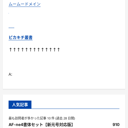
ムームードメイン
ピカキチ叢書
↑↑↑↑↑↑↑↑↑↑↑↑↑
A:
人気記事
最も訪問者が多かった記事 10 件 (過去 28 日間)
AF-ne4書体セット【新元号対応版】
910