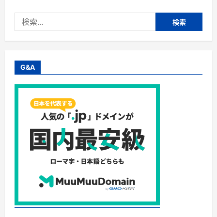
イ
フ）】
検
ス
マ
索:
ホ
完
結！
医
師
が
G&A
処
方
す
る
オ
ン
ラ
イ
ン
発
毛
治
療
に
つ
い
て
さ
ら
に
読
む