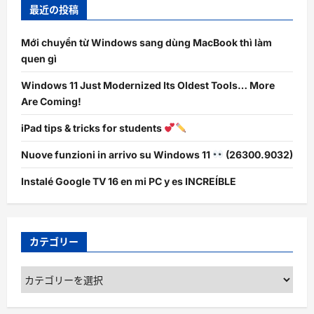
最近の投稿
Mới chuyển từ Windows sang dùng MacBook thì làm
quen gì
Windows 11 Just Modernized Its Oldest Tools… More
Are Coming!
iPad tips & tricks for students
Nuove funzioni in arrivo su Windows 11
(26300.9032)
Instalé Google TV 16 en mi PC y es INCREÍBLE
カテゴリー
カ
テ
ゴ