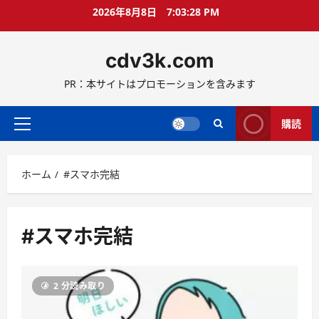
コ
2026年8月8日
7:03:28 PM
ン
テ
cdv3k.com
ン
ツ
PR：本サイトはプロモーションを含みます
へ
ス
キ
購読
メ
ッ
イ
プ
ン
ホーム
#スマホ完結
メ
ニ
ュ
ー
#スマホ完結
2 分読み取り