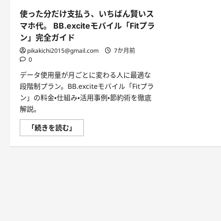
使った分だけ支払う、いちばん賢いス
マホ代。 BB.exciteモバイル「Fitプラ
ン」完全ガイド
pikakichi2015@gmail.com
7か月前
0
データ使用量が月ごとに変わる人に最適な
段階制プラン。BB.exciteモバイル「Fitプラ
ン」の料金・仕組み・活用事例・節約術を徹底
解説。
使
「続きを読む」
っ
た
分
だ
け
支
払
う、
い
ち
ば
ん
賢