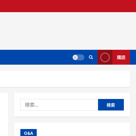
購読
検
索:
G&A