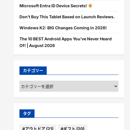
Microsoft Entra ID Device Secrets!
Don’t Buy This Tablet Based on Launch Reviews.
Windows K2: BIG Changes Coming in 2026!
The 10 BEST Android Apps You’ve Never Heard
Of! | August 2026
カテゴリー
カ
テ
ゴ
リ
ー
タグ
#アウトドア
(21)
#ギフト
(20)