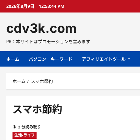
コ
2026年8月9日
12:53:45 PM
ン
テ
cdv3k.com
ン
ツ
へ
PR：本サイトはプロモーションを含みます
ス
キ
ホーム
パソコン キーワード
アフィリエイトツール
ッ
プ
ホーム
スマホ節約
スマホ節約
2 分読み取り
生活・ライフ