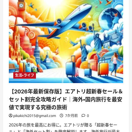
生活・ライフ
【2026年最新保存版】エアトリ超新春セール＆
セット割完全攻略ガイド｜海外・国内旅行を最安
値で実現する究極の旅術
pikakichi2015@gmail.com
7か月前
0
2026年の旅を最高にお得に。エアトリが贈る「超新春セー
ル」と「海外セット割」を徹底解説します。海外旅行が最大