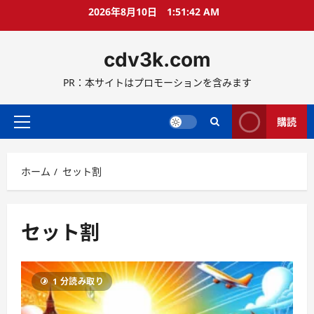
コ
2026年8月10日
1:51:43 AM
ン
テ
cdv3k.com
ン
ツ
PR：本サイトはプロモーションを含みます
へ
ス
キ
購読
メ
ッ
イ
プ
ン
ホーム
セット割
メ
ニ
ュ
ー
セット割
1 分読み取り