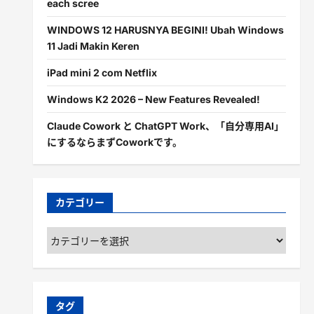
each scree
WINDOWS 12 HARUSNYA BEGINI! Ubah Windows
11 Jadi Makin Keren
iPad mini 2 com Netflix
Windows K2 2026 – New Features Revealed!
Claude Cowork と ChatGPT Work、「自分専用AI」
にするならまずCoworkです。
カテゴリー
カ
テ
ゴ
リ
ー
タグ