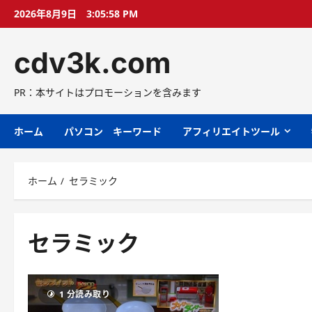
コ
2026年8月9日
3:05:59 PM
ン
テ
cdv3k.com
ン
ツ
へ
PR：本サイトはプロモーションを含みます
ス
キ
ホーム
パソコン キーワード
アフィリエイトツール
ッ
プ
ホーム
セラミック
セラミック
1 分読み取り