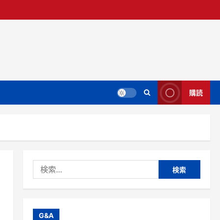
購読
検
索:
G&A