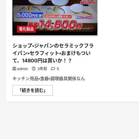
電化製品
ショップ・ジャパンのセラミックフラ
イパン・セラフィット・おまけもつい
て、14800円は買いか！？
admin
3年前
0
キッチン用品・食器・調理器具関係なん
シ
「続きを読む」
ョ
ッ
プ・
ジ
ャ
パ
ン
の
セ
ラ
ミ