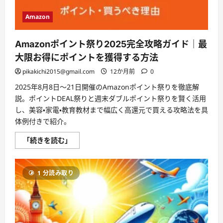
す
め
Amazon
プ
ラ
ン
＆
Amazonポイント祭り2025完全攻略ガイド｜最
活
用
大限お得にポイントを獲得する方法
ガ
イ
pikakichi2015@gmail.com
12か月前
0
ド
【2025
2025年8月8日〜21日開催のAmazonポイント祭りを徹底解
年
秋
説。ポイントDEAL祭りと週末ダブルポイント祭りを賢く活用
版】
し、美容・家電・教育教材まで幅広く高還元で買える攻略法を具
に
つ
体例付きで紹介。
い
て
さ
Amazon
「続きを読む」
ら
ポ
に
イ
読
ン
む
ト
1 分読み取り
祭
り
2025
完
全
攻
略