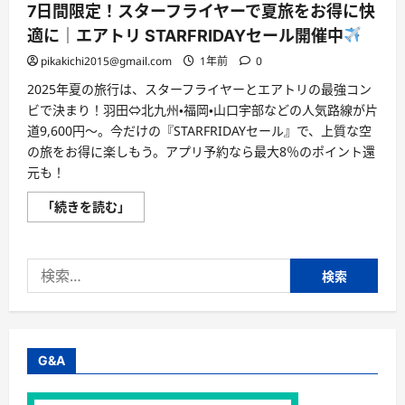
ポ
7日間限定！スターフライヤーで夏旅をお得に快
ン
で
適に｜エアトリ STARFRIDAYセール開催中
最
大
pikakichi2015@gmail.com
1年前
0
3
万
2025年夏の旅行は、スターフライヤーとエアトリの最強コン
円
OFF
ビで決まり！羽田⇔北九州・福岡・山口宇部などの人気路線が片
｜
道9,600円～。今だけの『STARFRIDAYセール』で、上質な空
今
す
の旅をお得に楽しもう。アプリ予約なら最大8％のポイント還
ぐ
元も！
使
え
る
7
「続きを読む」
旅
日
の
間
賢
限
い
定！
予
検
ス
約
タ
術
索:
ー
に
フ
つ
ラ
い
イ
て
ヤ
さ
ー
G&A
ら
で
に
夏
読
旅
む