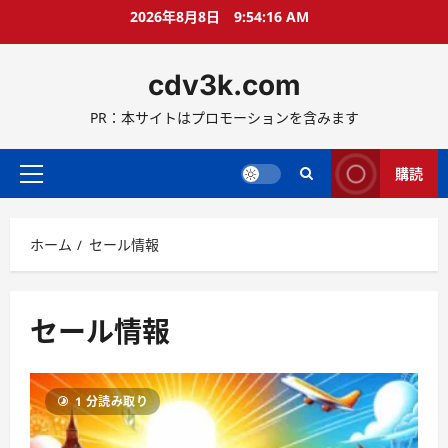
コ
2026年8月8日
9:54:17 AM
ン
テ
cdv3k.com
ン
ツ
PR：本サイトはプロモーションを含みます
へ
ス
キ
購読
メ
ッ
イ
プ
ン
ホーム
セール情報
メ
ニ
ュ
ー
セール情報
1 分読み取り