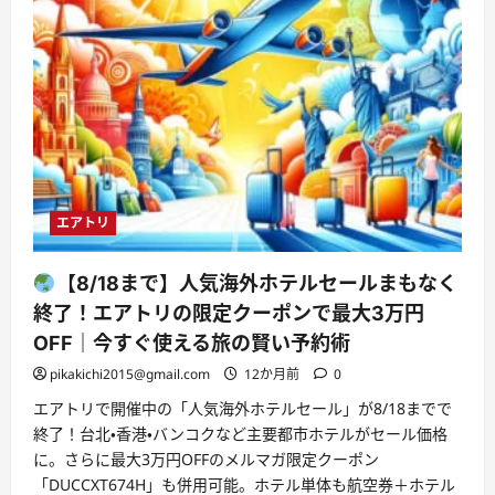
ガ
イ
ド
｜
最
大
限
お
得
に
ポ
イ
ン
ト
を
エアトリ
獲
得
す
る
【8/18まで】人気海外ホテルセールまもなく
方
法
終了！エアトリの限定クーポンで最大3万円
に
つ
OFF｜今すぐ使える旅の賢い予約術
い
て
pikakichi2015@gmail.com
12か月前
0
さ
ら
エアトリで開催中の「人気海外ホテルセール」が8/18までで
に
終了！台北・香港・バンコクなど主要都市ホテルがセール価格
読
む
に。さらに最大3万円OFFのメルマガ限定クーポン
「DUCCXT674H」も併用可能。ホテル単体も航空券＋ホテル