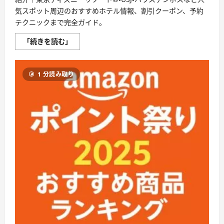
気スポット周辺のおすすめホテル情報、割引クーポン、予約
テクニックまで完全ガイド。
国
「続きを読む」
内
テ
ー
マ
1 分読み取り
パ
ー
ク
周
辺
ホ
テ
ル
特
集
｜
エ
ア
ト
リ
で
予
約
す
る
お
す