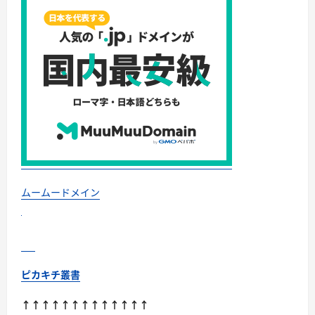
を
お
得
に
快
適
に
｜
エ
ア
ト
リ
STARFRIDAY
セ
ー
ル
開
催
中
ムームードメイン
に
つ
い
て
さ
ら
に
読
ピカキチ叢書
む
↑↑↑↑↑↑↑↑↑↑↑↑↑