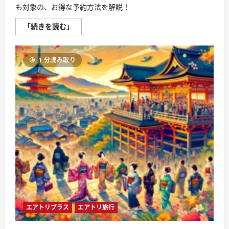
も対象の、お得な予約方法を解説！
「続きを読む」
【8/18
ま
で】
人
1 分読み取り
気
海
外
ホ
テ
ル
セ
ー
ル
ま
も
な
く
終
了！
エ
ア
ト
リ
の
限
エアトリプラス
エアトリ旅行
定
ク
ー