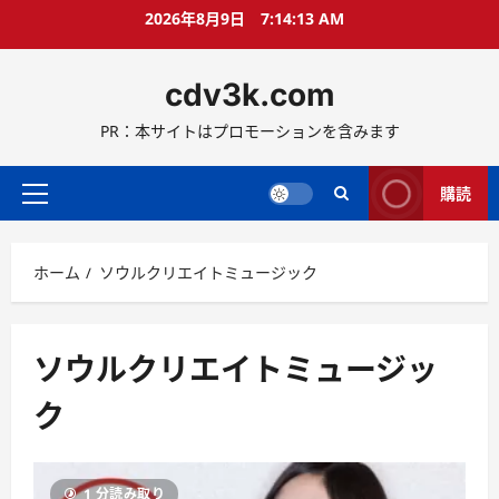
コ
2026年8月9日
7:14:13 AM
ン
テ
cdv3k.com
ン
ツ
PR：本サイトはプロモーションを含みます
へ
ス
キ
購読
メ
ッ
イ
プ
ン
ホーム
ソウルクリエイトミュージック
メ
ニ
ュ
ー
ソウルクリエイトミュージッ
ク
1 分読み取り