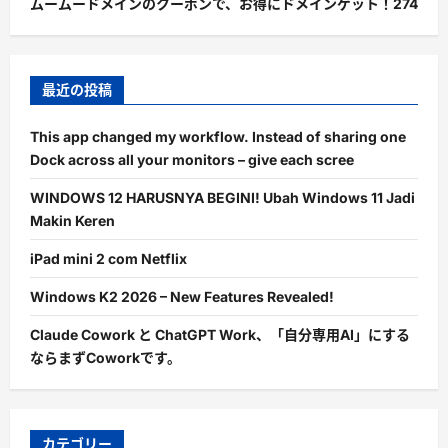
ムームードメインのクーポンで、お得にドメインゲット！
274
最近の投稿
This app changed my workflow. Instead of sharing one
Dock across all your monitors – give each scree
WINDOWS 12 HARUSNYA BEGINI! Ubah Windows 11 Jadi
Makin Keren
iPad mini 2 com Netflix
Windows K2 2026 – New Features Revealed!
Claude Cowork と ChatGPT Work、「自分専用AI」にする
ならまずCoworkです。
カテゴリー