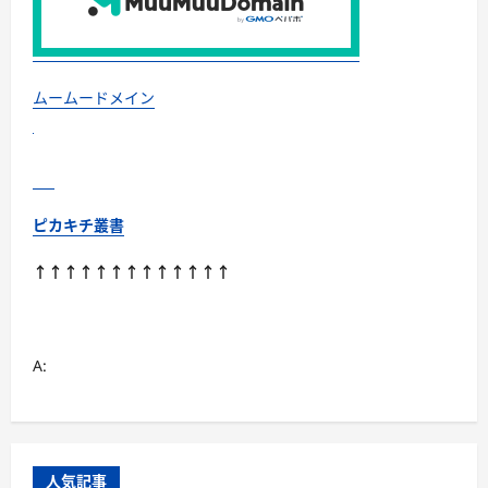
ボ
イ
ト
レ
始
め
ま
ムームードメイン
せ
ん
か？
に
つ
い
て
さ
ピカキチ叢書
ら
に
読
↑↑↑↑↑↑↑↑↑↑↑↑↑
む
A:
人気記事