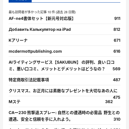
最も訪問者が多かった記事 10 件 (過去 28 日間)
AF-ne4書体セット【新元号対応版】
911
Добавить Калькулятор на iPad
812
Kアリーナ
671
mcdermottpublishing.com
616
AIライティングサービス【SAKUBUN】 の評判、良い 口コ
ミ、悪い口コミ、メリットとデメリットはどうなの？
569
特定商取引法記載事項
487
クリスマス、お正月には素敵なプレゼントを大切なあの人に
475
Mステ
362
CAー230 熊撃退スプレー: 自然との遭遇時の必需品 野生との
遭遇、安全と信頼を手に入れよう。
310