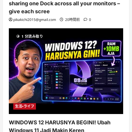
sharing one Dock across all your monitors –
give each scree
pikakichi2015@gmail.com
20時間前
0
1 分読み取り
生活・ライフ
WINDOWS 12 HARUSNYA BEGINI! Ubah
Windows 11 Jadi Makin Keren