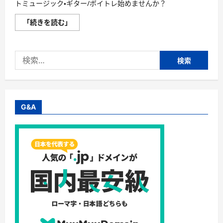
トミュージック・ギター/ボイトレ始めませんか？
【オ
「続きを読む」
ン
ラ
イ
ン〜
検
Soul
Create
索:
Live〜】
株
式
会
社
ソ
G&A
ウ
ル
ク
リ
エ
イ
ト
ミ
ュ
ー
ジ
ッ
ク・
ギ
タ
ー/