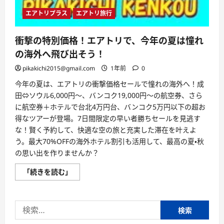
エアトリプラス
エアトリ旅行
衝撃の特別価格！エアトリで、今年の夏は憧れ
の海外へ飛び出そう！
pikakichi2015@gmail.com
1年前
0
今年の夏は、エアトリの衝撃価格セールで憧れの海外へ！成
田⇔ソウル6,000円～、バンコク19,000円～の航空券、さら
に航空券＋ホテルで台北4万円台、バンコク5万円以下の超お
得なツアーが登場。7日間限定の早い者勝ちセールを見逃す
な！賢く予約して、快適な空の旅と充実した滞在を叶えよ
う。最大70%OFFの海外ホテル割引も活用して、最高の夏・秋
の思い出を作りませんか？
衝
「続きを読む」
撃
の
特
別
検
価
格！
索:
エ