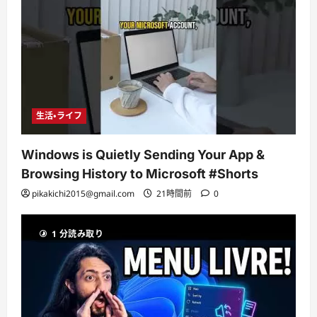
生活・ライフ
Windows is Quietly Sending Your App &
Browsing History to Microsoft #Shorts
pikakichi2015@gmail.com
21時間前
0
1 分読み取り