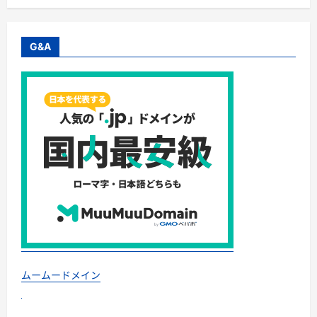
ア
ト
リ
で、
今
G&A
年
の
夏
は
憧
れ
の
海
外
へ
飛
び
出
そ
う！
に
つ
い
て
さ
ら
に
読
ムームードメイン
む