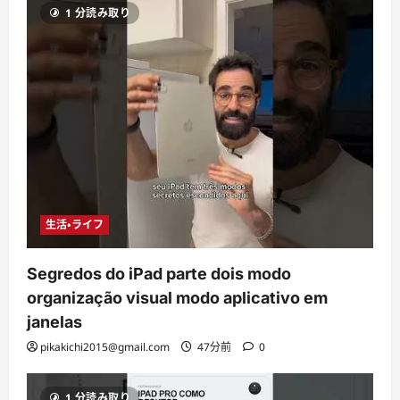
1 分読み取り
生活・ライフ
Segredos do iPad parte dois modo
organização visual modo aplicativo em
janelas
pikakichi2015@gmail.com
47分前
0
1 分読み取り