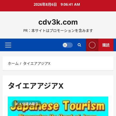
コ
2026年8月6日
9:06:41 AM
ン
テ
cdv3k.com
ン
ツ
PR：本サイトはプロモーションを含みます
へ
ス
キ
購読
メ
ッ
イ
プ
ン
ホーム
タイエアアジアX
メ
ニ
ュ
ー
タイエアアジアX
1 分読み取り