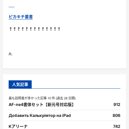
ピカキチ叢書
↑↑↑↑↑↑↑↑↑↑↑↑↑
A:
人気記事
最も訪問者が多かった記事 10 件 (過去 28 日間)
AF-ne4書体セット【新元号対応版】
912
Добавить Калькулятор на iPad
806
Kアリーナ
742