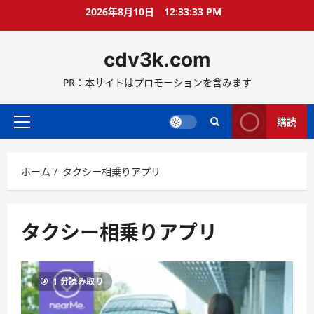
コ
2026年8月10日
12:33:34 PM
ン
テ
cdv3k.com
ン
ツ
PR：本サイトはプロモーションを含みます
へ
ス
キ
購読
メ
ッ
イ
プ
ン
ホーム
タクシー相乗りアプリ
メ
ニ
ュ
ー
タクシー相乗りアプリ
1 分読み取り