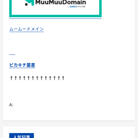
と
快
適・
お
ト
ク
に！
ムームードメイン
株
式
会
社
Ｎ
ｅ
ａ
ｒ
ピカキチ叢書
Ｍ
ｅ
に
↑↑↑↑↑↑↑↑↑↑↑↑↑
つ
い
て
さ
ら
に
A:
読
む
人気記事