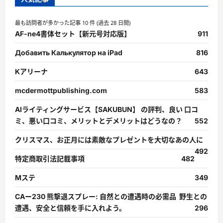
最も訪問者が多かった記事 10 件 (過去 28 日間)
AF-ne4書体セット【新元号対応版】
911
Добавить Калькулятор на iPad
816
Kアリーナ
643
mcdermottpublishing.com
583
AIライティングサービス【SAKUBUN】 の評判、良い 口コ
ミ、悪い口コミ、メリットとデメリットはどうなの？
552
クリスマス、お正月には素敵なプレゼントを大切なあの人に
492
特定商取引法記載事項
482
Mステ
349
CAー230 熊撃退スプレー: 自然との遭遇時の必需品 野生との
遭遇、安全と信頼を手に入れよう。
296