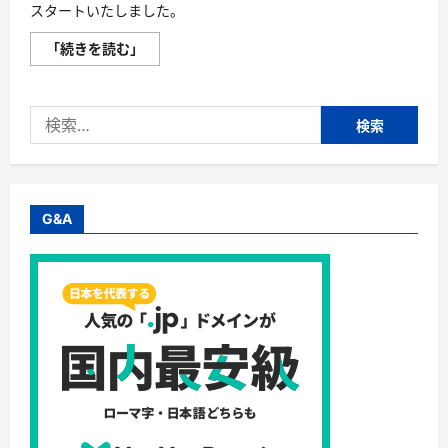
スタートいたしました。
「nearMe.Town（ニ
「続きを読む」
ア
ミ
ー
タ
検
ウ
ン）」
索:
タ
ク
シ
ー
相
乗
G&A
り
通
勤
／
買
い
物
／
通
院
の
移
動
を
も
っ