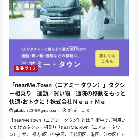
生活・ライフ
「nearMe.Town（ニアミー タウン）」タクシ
ー相乗り 通勤／買い物／通院の移動をもっと
快適・おトクに！株式会社ＮｅａｒＭｅ
pikakichi2015@gmail.com
3年前
0
【nearMe.Town（ニアミー タウン】とは？ 街中でご利用い
ただけるタクシー相乗り「nearMe.Town（ニアミー タウ
ン）」が、 都内4区（中央区、千代田区、港区、江東区）で