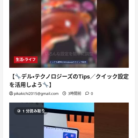
生活・ライフ
【
デル・テクノロジーズのTips／クイック設定
を活用しよう
】
pikakichi2015@gmail.com
3時間前
0
1 分読み取り