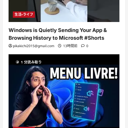
生活・ライフ
Windows is Quietly Sending Your App &
Browsing History to Microsoft #Shorts
pikakichi2015@gmail.com
13時間前
0
1 分読み取り