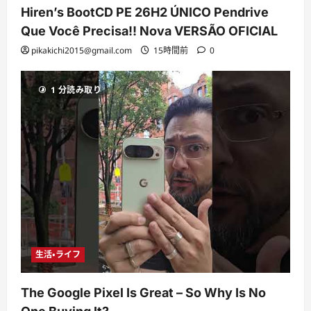
Hiren’s BootCD PE 26H2 ÚNICO Pendrive
Que Você Precisa!! Nova VERSÃO OFICIAL
pikakichi2015@gmail.com
15時間前
0
1 分読み取り
生活・ライフ
The Google Pixel Is Great – So Why Is No