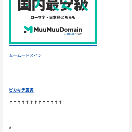
機
器
認
証
モ
デ
ル
か
ら
コ
ス
パ
最
強
ムームードメイン
機
ま
で
徹
底
比
較
に
ピカキチ叢書
つ
い
て
↑↑↑↑↑↑↑↑↑↑↑↑↑
さ
ら
に
読
む
A: