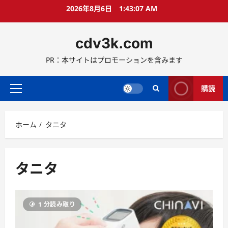
コ
2026年8月6日
1:43:08 AM
ン
テ
cdv3k.com
ン
ツ
PR：本サイトはプロモーションを含みます
へ
ス
キ
購読
メ
ッ
イ
プ
ン
ホーム
タニタ
メ
ニ
ュ
ー
タニタ
1 分読み取り