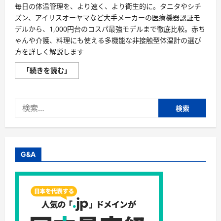
毎日の体温管理を、より速く、より衛生的に。タニタやシチ
ズン、アイリスオーヤマなど大手メーカーの医療機器認証モ
デルから、1,000円台のコスパ最強モデルまで徹底比較。赤ち
ゃんや介護、料理にも使える多機能な非接触型体温計の選び
方を詳しく解説します
非
「続きを読む」
接
触
型
体
検
温
計
索:
お
す
す
め！
タ
ニ
G&A
タ・
シ
チ
ズ
ン
な
ど
医
療