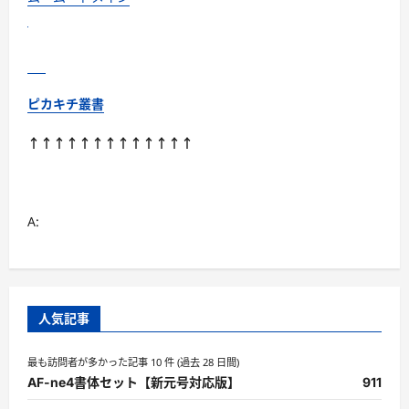
得
育
毛
剤
に
つ
い
て
ピカキチ叢書
さ
ら
に
↑↑↑↑↑↑↑↑↑↑↑↑↑
読
む
A:
人気記事
最も訪問者が多かった記事 10 件 (過去 28 日間)
AF-ne4書体セット【新元号対応版】
911