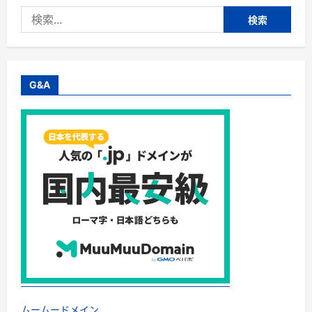
ッ
検
プ
ア
索:
ッ
プ
公
式
シ
ョ
G&A
ッ
プ・
チ
ャ
ッ
プ
ア
ッ
プ
購
入
は、
定
期
便
の
方
が
断
然、
お
買
い
ムームードメイン