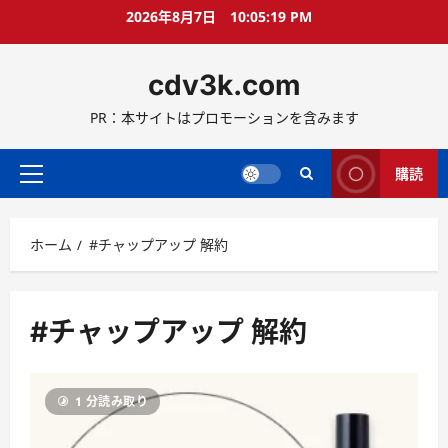
コ
2026年8月7日
10:05:20 PM
ン
テ
cdv3k.com
ン
ツ
PR：本サイトはプロモーションを含みます
へ
ス
キ
購読
メ
ッ
イ
プ
ン
ホーム
#チャップアップ 解約
メ
ニ
ュ
ー
#チャップアップ 解約
1 分読み取り