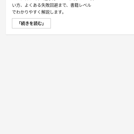
い方、よくある失敗回避まで、書籍レベル
でわかりやすく解説します。
【ア
「続きを読む」
シ
ス
ト
ス
テ
ッ
パ
ー】
ハ
ン
ド
ル
付
き・
筋
力
ア
シ
ス
ト・
ツ
イ
ス
ト・
天
然