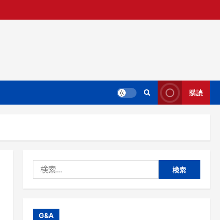
購読
検
索:
G&A