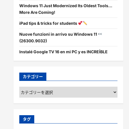
Windows 11 Just Modernized Its Oldest Tools…
More Are Coming!
iPad tips & tricks for students
Nuove funzioni in arrivo su Windows 11
(26300.9032)
Instalé Google TV 16 en mi PC y es INCREÍBLE
カテゴリー
カ
テ
ゴ
リ
ー
タグ