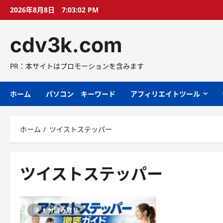
コ
2026年8月8日
7:03:02 PM
ン
テ
cdv3k.com
ン
ツ
へ
PR：本サイトはプロモーションを含みます
ス
キ
ホーム
パソコン キーワード
アフィリエイトツール
ッ
プ
ホーム
ツイストステッパー
ツイストステッパー
1 分読み取り