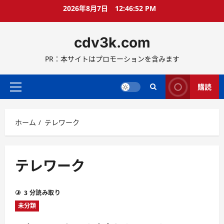
コ
2026年8月7日
12:46:53 PM
ン
テ
cdv3k.com
ン
ツ
PR：本サイトはプロモーションを含みます
へ
ス
キ
購読
メ
ッ
イ
プ
ン
ホーム
テレワーク
メ
ニ
ュ
ー
テレワーク
3 分読み取り
未分類