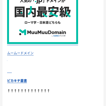
ム
ー
ド
メ
イ
ン
の
姉
妹
サ
ー
ビ
ス
に
つ
い
ムームードメイン
て
さ
ら
に
読
む
ピカキチ叢書
↑↑↑↑↑↑↑↑↑↑↑↑↑