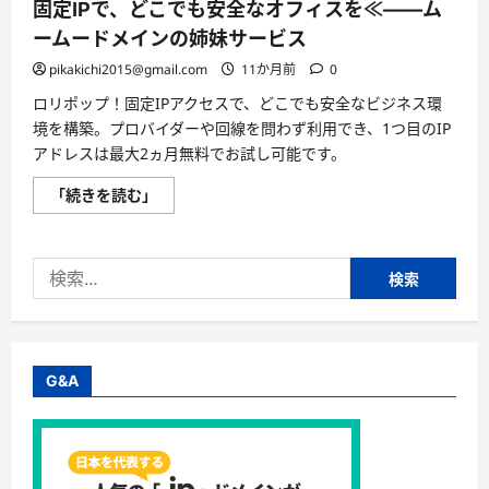
固定IPで、どこでも安全なオフィスを≪——ム
ームードメインの姉妹サービス
pikakichi2015@gmail.com
11か月前
0
ロリポップ！固定IPアクセスで、どこでも安全なビジネス環
境を構築。プロバイダーや回線を問わず利用でき、1つ目のIP
アドレスは最大2ヵ月無料でお試し可能です。
固
「続きを読む」
定
IP
で、
ど
検
こ
で
索:
も
安
全
な
オ
フ
G&A
ィ
ス
を
≪
——
ム
ー