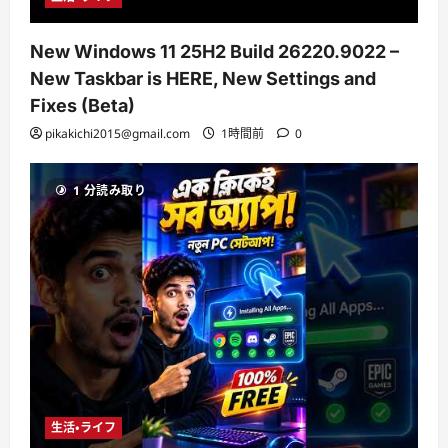
New Windows 11 25H2 Build 26220.9022 –
New Taskbar is HERE, New Settings and
Fixes (Beta)
pikakichi2015@gmail.com
1時間前
0
1 分読み取り
生活・ライフ