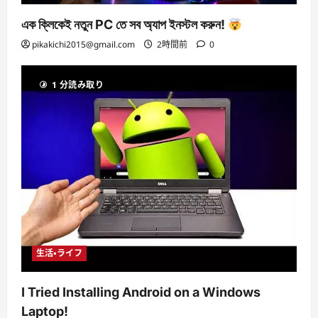
এক ক্লিকেই নতুন PC তে সব অ্যাপ ইনস্টল করুন!
pikakichi2015@gmail.com
2時間前
0
1 分読み取り
生活・ライフ
I Tried Installing Android on a Windows
Laptop!