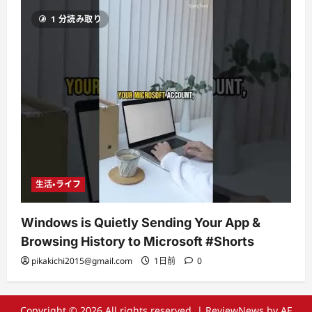
1 分読み取り
生活・ライフ
Windows is Quietly Sending Your App &
Browsing History to Microsoft #Shorts
pikakichi2015@gmail.com
1日前
0
Copyright © 2026 All rights reserved.
|
ReviewNews
by AF