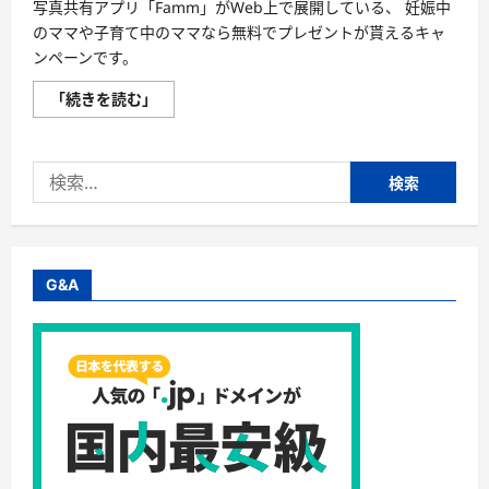
写真共有アプリ「Famm」がWeb上で展開している、 妊娠中
のママや子育て中のママなら無料でプレゼントが貰えるキャ
ンペーンです。
【Famm
「続きを読む」
プ
レ
マ
マ
検
＆
マ
索:
マ
応
援】
応
募
す
G&A
る
だ
け
で
貰
え
る！
ア
フ
ェ
リ
エ
イ