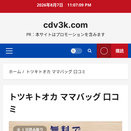
コ
2026年8月7日
11:07:09 PM
ン
テ
cdv3k.com
ン
ツ
PR：本サイトはプロモーションを含みます
へ
ス
キ
購読
メ
ッ
イ
プ
ン
ホーム
トツキトオカ ママバッグ 口コミ
メ
ニ
ュ
ー
トツキトオカ ママバッグ 口コ
ミ
1 分読み取り