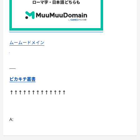
ト
プ
ロ
事
業
部・
プ
レ
ゼ
ン
ムームードメイン
ト
キ
ャ
ン
ペ
ー
ン！
に
ピカキチ叢書
つ
い
て
↑↑↑↑↑↑↑↑↑↑↑↑↑
さ
ら
に
読
む
A: