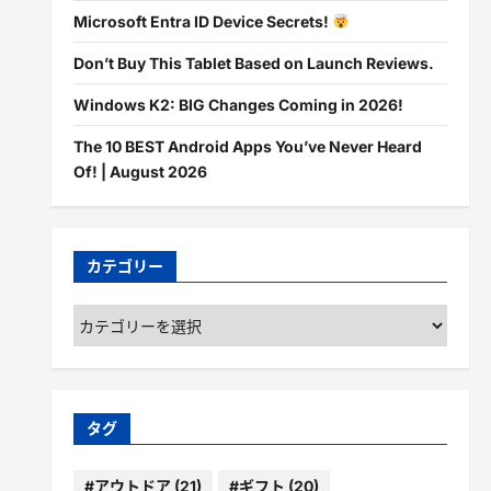
Microsoft Entra ID Device Secrets!
Don’t Buy This Tablet Based on Launch Reviews.
Windows K2: BIG Changes Coming in 2026!
The 10 BEST Android Apps You’ve Never Heard
Of! | August 2026
カテゴリー
カ
テ
ゴ
リ
ー
タグ
#アウトドア
(21)
#ギフト
(20)