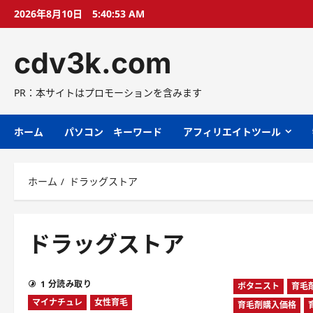
コ
2026年8月10日
5:40:54 AM
ン
テ
cdv3k.com
ン
ツ
へ
PR：本サイトはプロモーションを含みます
ス
キ
ホーム
パソコン キーワード
アフィリエイトツール
ッ
プ
ホーム
ドラッグストア
ドラッグストア
1 分読み取り
ボタニスト
育毛
マイナチュレ
女性育毛
育毛剤購入価格