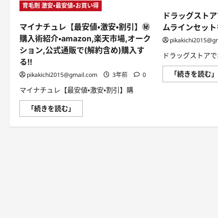
育毛剤 激安・最安値・お買い得
ドラッグストア
マイナチュレ【最安値・激安・割引】㊙
ムラインセット
購入術紹介・amazon,楽天市場,オーク
pikakichi2015@g
ション,公式通販で(解約含め)購入す
ドラッグストアで
る!!
「続きを読む
pikakichi2015@gmail.com
3年前
0
マイナチュレ【最安値・激安・割引】購
マ
「続きを読む」
イ
ナ
チ
ュ
レ
【最
安
値・
激
安・
割
引】
㊙
購
入
術