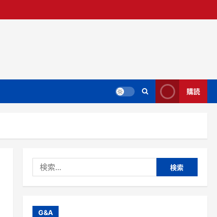
購読
検
索:
G&A