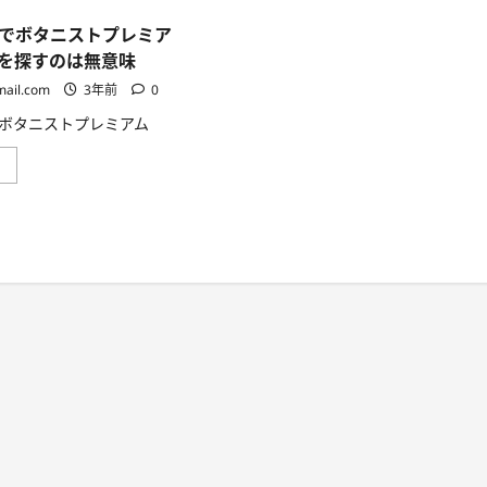
でボタニストプレミア
を探すのは無意味
mail.com
3年前
0
ボタニストプレミアム
ド
」
ラ
ッ
グ
ス
ト
ア
で
ボ
タ
ニ
ス
ト
プ
レ
ミ
ア
ム
ラ
イ
ン
セ