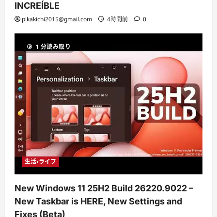
INCREÍBLE
pikakichi2015@gmail.com
4時間前
0
1 分読み取り
生活・ライフ
New Windows 11 25H2 Build 26220.9022 –
New Taskbar is HERE, New Settings and
Fixes (Beta)