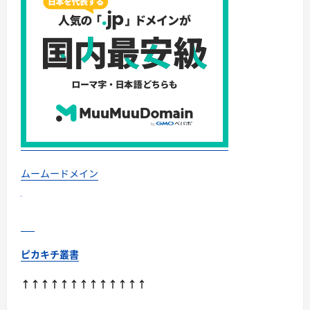
パ
ー・
ニ
ッ
パ
ー・
電
動
ま
で、
硬
い
爪
／
巻
き
爪
／
ムームードメイン
飛
び
散
り
対
策
の
選
ピカキチ叢書
び
方
に
↑↑↑↑↑↑↑↑↑↑↑↑↑
つ
い
て