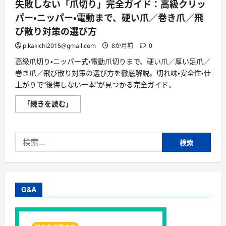
失敗しない「爪切り」完全ガイド：高級クリッ
パー・ニッパー・電動まで、硬い爪／巻き爪／飛
び散り対策の選び方
pikakichi2015@gmail.com
8か月前
0
高級爪切り・ニッパー式・電動爪切りまで、硬い爪／厚い足爪／
巻き爪／飛び散り対策の選び方を徹底解説。切れ味・安全性・仕
上がりで“後悔しない一本”が見つかる完全ガイド。
失
「続きを読む」
敗
し
な
い
検
「爪
切
索:
り」
完
全
ガ
イ
ド：
G&A
高
級
ク
リ
ッ