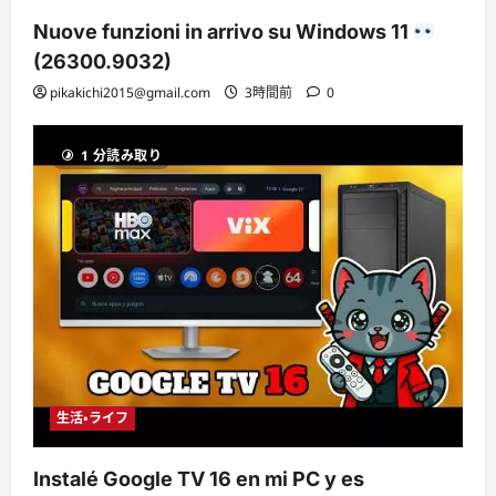
Nuove funzioni in arrivo su Windows 11
(26300.9032)
pikakichi2015@gmail.com
3時間前
0
1 分読み取り
生活・ライフ
Instalé Google TV 16 en mi PC y es