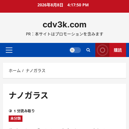
コ
2026年8月8日
4:17:51 PM
ン
テ
cdv3k.com
ン
ツ
PR：本サイトはプロモーションを含みます
へ
ス
キ
購読
メ
ッ
イ
プ
ン
ホーム
ナノガラス
メ
ニ
ュ
ー
ナノガラス
1 分読み取り
未分類