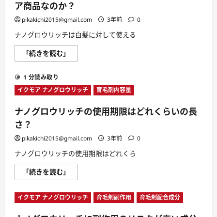
ア商品なのか？
pikakichi2015@gmail.com
3年前
0
ナノグロウリッチは白髪に対して使える
ナ
「続きを読む」
ノ
グ
ロ
1 分読み取り
ウ
リ
イクモア ナノグロウリッチ
育毛剤内容量
ッ
チ
は
ナノグロウリッチの使用期限はどれくらいの長
白
髪
さ？
に
対
pikakichi2015@gmail.com
3年前
0
し
て
ナノグロウリッチの使用期限はどれくら
使
え
る
ナ
「続きを読む」
ヘ
ノ
ア
グ
ケ
ロ
ア
イクモア ナノグロウリッチ
育毛剤副作用
育毛剤配合成分
ウ
商
リ
品
ッ
な