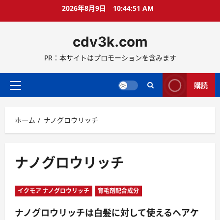
コ
2026年8月9日
10:44:52 AM
ン
テ
cdv3k.com
ン
ツ
PR：本サイトはプロモーションを含みます
へ
ス
キ
購読
メ
ッ
イ
プ
ン
ホーム
ナノグロウリッチ
メ
ニ
ュ
ー
ナノグロウリッチ
イクモア ナノグロウリッチ
育毛剤配合成分
ナノグロウリッチは白髪に対して使えるヘアケ