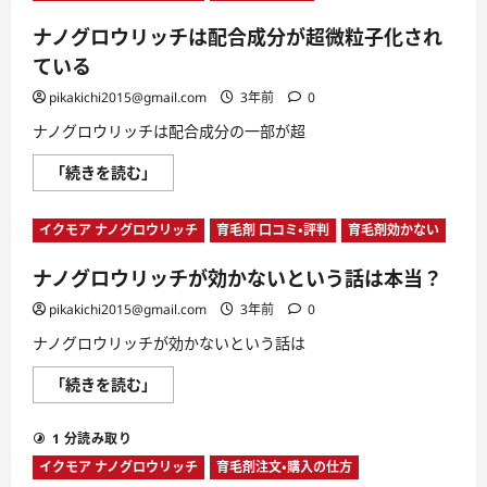
チ
て
の
さ
ナノグロウリッチは配合成分が超微粒子化され
通
ら
販
に
ている
に
読
か
む
pikakichi2015@gmail.com
3年前
0
か
る
ナノグロウリッチは配合成分の一部が超
送
料
は？
ナ
「続きを読む」
に
ノ
つ
グ
い
ロ
て
イクモア ナノグロウリッチ
育毛剤 口コミ・評判
育毛剤効かない
ウ
さ
リ
ら
ッ
に
ナノグロウリッチが効かないという話は本当？
チ
読
は
む
配
pikakichi2015@gmail.com
3年前
0
合
成
ナノグロウリッチが効かないという話は
分
が
ナ
「続きを読む」
超
ノ
微
グ
粒
ロ
子
1 分読み取り
ウ
化
リ
さ
イクモア ナノグロウリッチ
育毛剤注文・購入の仕方
ッ
れ