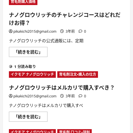
ま
育毛剤購入価格
は
れ
店
て
舗
い
ナノグロウリッチのチャレンジコースはどれだ
で
る
売
の
けお得？
っ
か？
て
に
pikakichi2015@gmail.com
3年前
0
い
つ
な
い
ナノグロウリッチの公式通販には、定期
い
て
育
さ
毛
ら
ナ
「続きを読む」
ジ
に
ノ
ェ
読
グ
ル
む
ロ
に
1 分読み取り
ウ
つ
リ
イクモア ナノグロウリッチ
い
育毛剤注文・購入の仕方
ッ
て
チ
さ
の
ら
ナノグロウリッチはメルカリで購入すべき？
チ
に
ャ
読
pikakichi2015@gmail.com
3年前
0
レ
む
ン
ナノグロウリッチはメルカリで購入すべ
ジ
コ
ー
ナ
「続きを読む」
ス
ノ
は
グ
ど
ロ
れ
イクモア ナノグロウリッチ
育毛剤 口コミ・評判
ウ