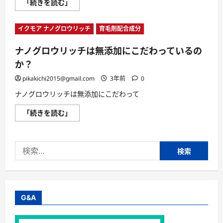
ナ
「続きを読む」
ム
ノ
は
グ
あ
ロ
る
イクモア ナノグロウリッチ
育毛剤配合成分
ウ
の
リ
か？
ッ
に
ナノグロウリッチは無添加にこだわっているの
チ
つ
は
い
か？
べ
て
た
さ
つ
pikakichi2015@gmail.com
3年前
0
ら
き
に
が
ナノグロウリッチは無添加にこだわって
読
気
む
に
ナ
「続きを読む」
な
ノ
る
グ
育
ロ
毛
ウ
ジ
検
リ
ェ
ッ
ル？
索:
チ
に
は
つ
無
い
添
て
加
さ
に
ら
G&A
こ
に
だ
読
わ
む