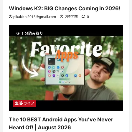
Windows K2: BIG Changes Coming in 2026!
pikakichi2015@gmail.com
2時間前
0
1 分読み取り
生活・ライフ
The 10 BEST Android Apps You’ve Never
Heard Of! | August 2026