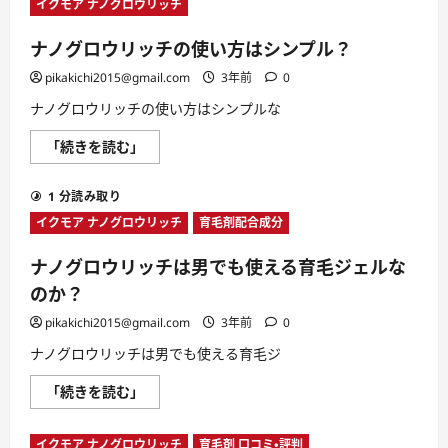
イクモア ナノグロウリッチ
ウ
つ
リ
い
ッ
て
ナノグロウリッチの使い方はシンプル？
チ
さ
は
ら
匂
pikakichi2015@gmail.com
3年前
0
に
い
読
が
む
ナノグロウリッチの使い方はシンプルな
き
つ
ナ
「続きを読む」
く
ノ
な
グ
い
ロ
育
1 分読み取り
ウ
毛
リ
ジ
イクモア ナノグロウリッチ
育毛剤配合成分
ッ
ェ
チ
ル
の
な
ナノグロウリッチは男でも使える育毛ジェルな
使
の
い
か？
のか？
方
に
は
つ
pikakichi2015@gmail.com
3年前
0
シ
い
ン
て
ナノグロウリッチは男でも使える育毛ジ
プ
さ
ル？
ら
に
に
ナ
「続きを読む」
つ
読
ノ
い
む
グ
て
ロ
さ
イクモア ナノグロウリッチ
育毛剤 口コミ・評判
ウ