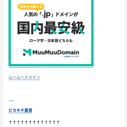
っ
て
い
る
の
か？
に
つ
い
て
さ
ら
に
読
む
ムームードメイン
ピカキチ叢書
↑↑↑↑↑↑↑↑↑↑↑↑↑