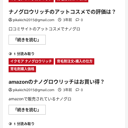
ら
リ
に
ッ
読
ナノグロウリッチのアットコスメでの評価は？
チ
む
は
男
pikakichi2015@gmail.com
3年前
0
で
も
口コミサイトのアットコスメでナノグロ
使
え
ナ
「続きを読む」
る
ノ
育
グ
毛
ロ
ジ
1 分読み取り
ウ
ェ
リ
ル
イクモア ナノグロウリッチ
育毛剤注文・購入の仕方
ッ
な
チ
の
育毛剤購入価格
の
か？
ア
に
ッ
つ
amazonのナノグロウリッチはお買い得？
ト
い
コ
て
pikakichi2015@gmail.com
3年前
0
ス
さ
メ
ら
amazonで販売されているナノグロ
で
に
の
読
評
む
amazon
「続きを読む」
価
の
は？
ナ
に
ノ
つ
1 分読み取り
グ
い