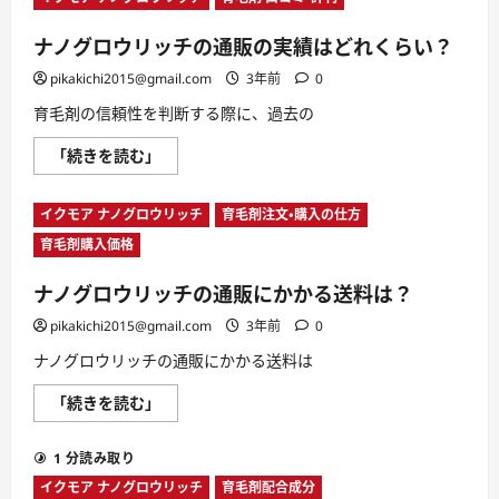
だ
リ
け
ッ
お
ナノグロウリッチの通販の実績はどれくらい？
チ
得？
は
に
メ
pikakichi2015@gmail.com
3年前
0
つ
ル
い
カ
育毛剤の信頼性を判断する際に、過去の
て
リ
さ
で
ら
ナ
「続きを読む」
購
に
ノ
入
読
グ
す
む
ロ
べ
イクモア ナノグロウリッチ
育毛剤注文・購入の仕方
ウ
き？
リ
に
育毛剤購入価格
ッ
つ
チ
い
の
て
ナノグロウリッチの通販にかかる送料は？
通
さ
販
ら
の
pikakichi2015@gmail.com
に
3年前
0
実
読
績
む
ナノグロウリッチの通販にかかる送料は
は
ど
ナ
「続きを読む」
れ
ノ
く
グ
ら
ロ
い？
1 分読み取り
ウ
に
リ
つ
イクモア ナノグロウリッチ
育毛剤配合成分
ッ
い