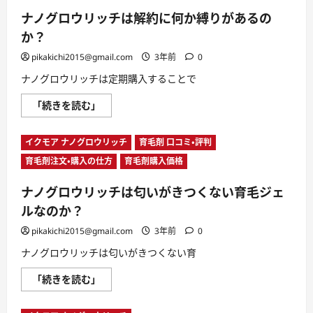
チ
て
が
い
ナノグロウリッチは解約に何か縛りがあるの
効
る
か
に
か？
な
つ
い
い
pikakichi2015@gmail.com
3年前
0
と
て
い
さ
ナノグロウリッチは定期購入することで
う
ら
話
に
は
読
ナ
「続きを読む」
本
む
ノ
当？
グ
に
ロ
つ
イクモア ナノグロウリッチ
育毛剤 口コミ・評判
ウ
い
リ
て
育毛剤注文・購入の仕方
育毛剤購入価格
ッ
さ
チ
ら
は
に
ナノグロウリッチは匂いがきつくない育毛ジェ
解
読
約
む
ルなのか？
に
何
pikakichi2015@gmail.com
か
3年前
0
縛
り
ナノグロウリッチは匂いがきつくない育
が
あ
ナ
「続きを読む」
る
ノ
の
グ
か？
ロ
に