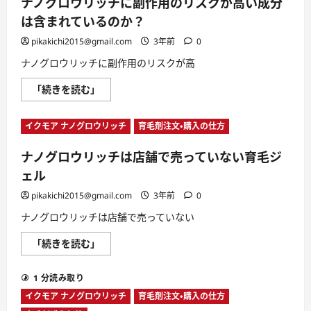
ナノグロウリッチに副作用のリスクが高い成分
チ
の
の
か？
は含まれているのか？
使
に
用
つ
期
pikakichi2015@gmail.com
3年前
0
い
限
て
は
ナノグロウリッチに副作用のリスクが高
さ
ど
ら
れ
に
ナ
「続きを読む」
く
読
ノ
ら
む
グ
い
ロ
の
イクモア ナノグロウリッチ
育毛剤注文・購入の仕方
ウ
長
リ
さ？
ッ
に
ナノグロウリッチは店舗で売っていない育毛ジ
チ
つ
に
い
ェル
副
て
作
さ
用
pikakichi2015@gmail.com
3年前
0
ら
の
に
リ
読
ナノグロウリッチは店舗で売っていない
ス
む
ク
ナ
「続きを読む」
が
ノ
高
グ
い
ロ
成
1 分読み取り
ウ
分
リ
は
イクモア ナノグロウリッチ
育毛剤注文・購入の仕方
ッ
含
チ