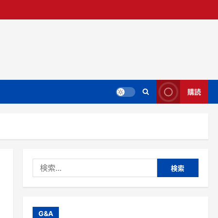
購読
検
索:
G&A