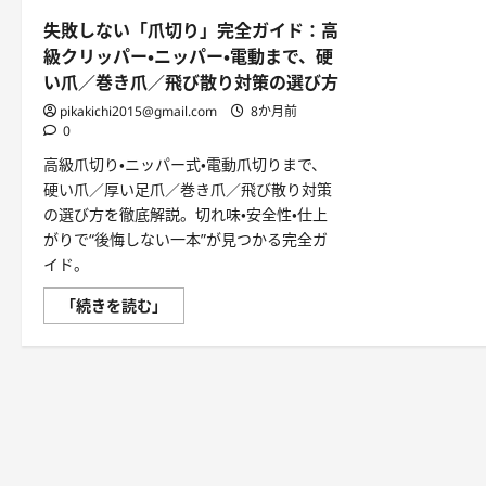
失敗しない「爪切り」完全ガイド：高
級クリッパー・ニッパー・電動まで、硬
い爪／巻き爪／飛び散り対策の選び方
pikakichi2015@gmail.com
8か月前
0
高級爪切り・ニッパー式・電動爪切りまで、
硬い爪／厚い足爪／巻き爪／飛び散り対策
の選び方を徹底解説。切れ味・安全性・仕上
がりで“後悔しない一本”が見つかる完全ガ
イド。
失
「続きを読む」
敗
し
な
い
「爪
切
り」
完
全
ガ
イ