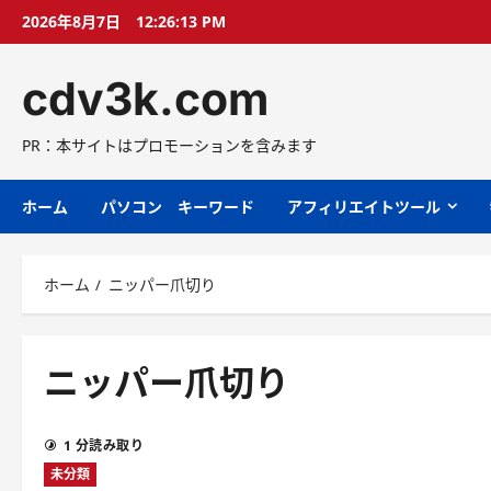
コ
2026年8月7日
12:26:14 PM
ン
テ
cdv3k.com
ン
ツ
へ
PR：本サイトはプロモーションを含みます
ス
キ
ホーム
パソコン キーワード
アフィリエイトツール
ッ
プ
ホーム
ニッパー爪切り
ニッパー爪切り
1 分読み取り
未分類