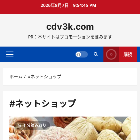
コ
2026年8月7日
9:54:45 PM
ン
テ
cdv3k.com
ン
ツ
PR：本サイトはプロモーションを含みます
へ
ス
キ
購読
メ
ッ
イ
プ
ン
ホーム
#ネットショップ
メ
ニ
ュ
ー
#ネットショップ
1 分読み取り