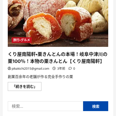
旅行・グルメ
くり屋南陽軒・栗きんとんの本場！岐阜中津川の
栗100％！本物の栗きんとん【くり屋南陽軒】
pikakichi2015@gmail.com
3年前
0
創業百余年の老舗が作る完全手作りの栗
く
「続きを読む」
り
屋
南
陽
検
軒・
栗
索:
き
ん