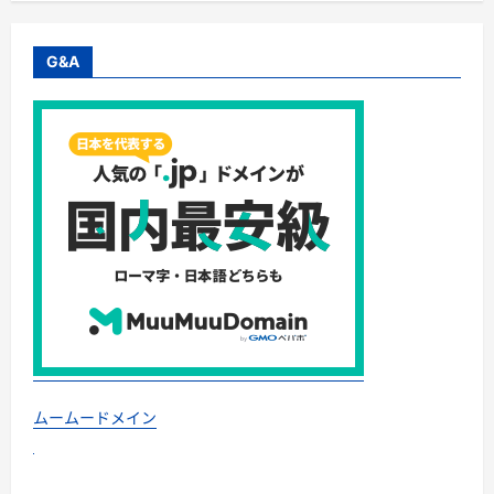
と
ん
の
本
G&A
場！
岐
阜
中
津
川
の
栗
100％！
本
物
の
栗
き
ん
と
ん
【く
り
屋
南
陽
軒】
ムームードメイン
に
つ
い
て
さ