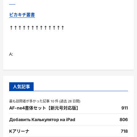
ら
に
読
ピカキチ叢書
む
↑↑↑↑↑↑↑↑↑↑↑↑↑
A:
人気記事
最も訪問者が多かった記事 10 件 (過去 28 日間)
AF-ne4書体セット【新元号対応版】
911
Добавить Калькулятор на iPad
806
Kアリーナ
718