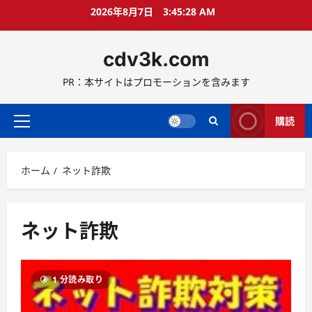
コ
2026年8月7日
3:45:29 AM
ン
テ
cdv3k.com
ン
ツ
PR：本サイトはプロモーションを含みます
へ
ス
キ
購読
メ
ッ
イ
プ
ン
ホーム
ネット詐欺
メ
ニ
ュ
ー
ネット詐欺
1 分読み取り