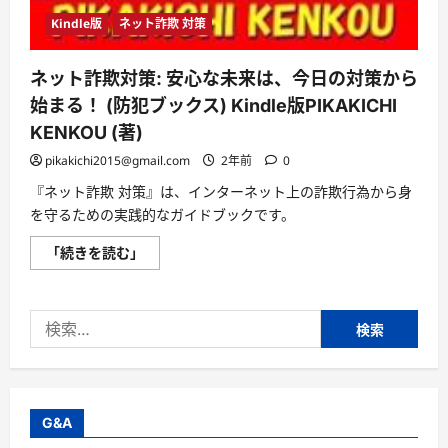
Kindle版
ネット詐欺 対策
ネット詐欺対策: 安心な未来は、今日の対策から
始まる！ (防犯ブックス) Kindle版PIKAKICHI
KENKOU (著)
pikakichi2015@gmail.com
2年前
0
『ネット詐欺 対策』は、インターネット上の詐欺行為から身
を守るための実践的なガイドブックです。
ネ
「続きを読む」
ッ
ト
詐
欺
検
対
策:
索:
安
心
な
未
来
は、
G&A
今
日