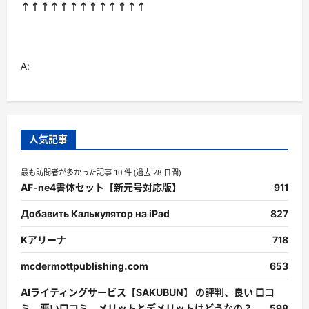
↑↑↑↑↑↑↑↑↑↑↑↑↑
A:
人気記事
最も訪問者が多かった記事 10 件 (過去 28 日間)
AF-ne4書体セット【新元号対応版】
911
Добавить Калькулятор на iPad
827
Kアリーナ
718
mcdermottpublishing.com
653
AIライティングサービス【SAKUBUN】 の評判、良い 口コ
ミ、悪い口コミ、メリットとデメリットはどうなの？
598