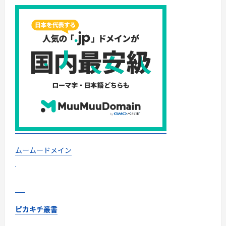
の
対
策
か
ら
始
ま
る！
(防
犯
ブ
ッ
ク
ス)
Kindle
版
PIKAKICHI
KENKOU
(著)
に
つ
ムームードメイン
い
て
さ
ら
に
読
む
ピカキチ叢書