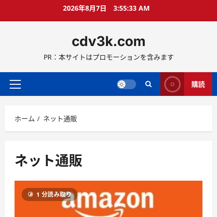
コ
2026年8月7日
3:55:34 AM
ン
テ
cdv3k.com
ン
ツ
PR：本サイトはプロモーションを含みます
へ
ス
キ
購読
メ
ッ
イ
プ
ン
ホーム
ネット通販
メ
ニ
ュ
ー
ネット通販
1 分読み取り