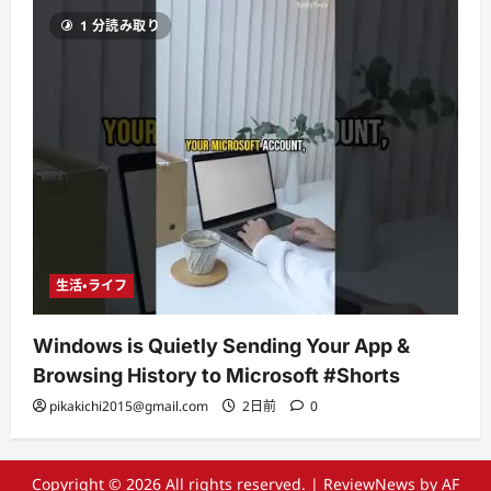
1 分読み取り
生活・ライフ
Windows is Quietly Sending Your App &
Browsing History to Microsoft #Shorts
pikakichi2015@gmail.com
2日前
0
Copyright © 2026 All rights reserved.
|
ReviewNews
by AF