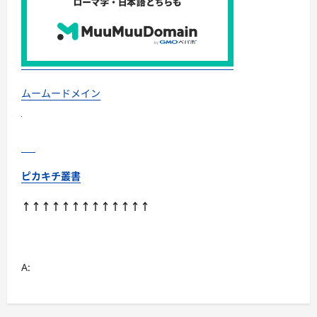
を
獲
得
す
る
方
法
に
つ
い
ムームードメイン
て
さ
ら
に
読
む
ピカキチ叢書
↑↑↑↑↑↑↑↑↑↑↑↑↑
A: