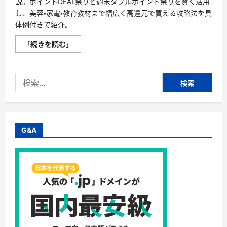
説。ポイントDEAL祭りと週末ダブルポイント祭りを賢く活用
し、美容・家電・教育教材まで幅広く高還元で買える攻略法を具
体例付きで紹介。
Amazon
「続きを読む」
ポ
イ
ン
ト
検
祭
り
索:
2025
完
全
攻
略
ガ
G&A
イ
ド
｜
最
大
限
お
得
に
ポ
イ
ン
ト