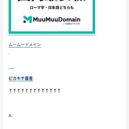
つ
い
て
さ
ら
に
読
む
ムームードメイン
ピカキチ叢書
↑↑↑↑↑↑↑↑↑↑↑↑↑
A: