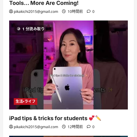
Tools… More Are Coming!
pikakichi2015@gmail.com
10時間前
0
1 分読み取り
生活・ライフ
iPad tips & tricks for students
pikakichi2015@gmail.com
12時間前
0