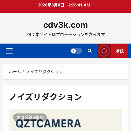
コ
2026年8月8日
2:26:42 AM
ン
テ
cdv3k.com
ン
ツ
PR：本サイトはプロモーションを含みます
へ
ス
キ
購読
メ
ッ
イ
プ
ン
ホーム
ノイズリダクション
メ
ニ
ュ
ー
ノイズリダクション
2 分読み取り