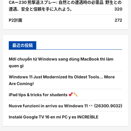
CAー230 熊撃退スプレー: 自然との遭遇時の必需品 野生との
遭遇、安全と信頼を手に入れよう。
320
P2計画
272
最近の投稿
Mới chuyển từ Windows sang dùng MacBook thì làm
quen gì
Windows 11 Just Modernized Its Oldest Tools… More
Are Coming!
iPad tips & tricks for students
Nuove funzioni in arrivo su Windows 11
(26300.9032)
Instalé Google TV 16 en mi PC y es INCREÍBLE