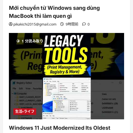
Mới chuyển từ Windows sang dùng
MacBook thì làm quen gì
pikakichi2015@gmail.com
9時間前
0
1 分読み取り
生活・ライフ
Windows 11 Just Modernized Its Oldest