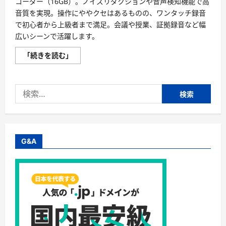
コーダー（16GB）。ノイズリダクションや音声検知機能で高
音質を実現。操作にややクセはあるものの、ワンタッチ録音
で初心者から上級者まで満足。会議や授業、証拠録音など幅
広いシーンで活躍します。
QZTCAMERA
「続きを読む」
16GB
口
コ
ミ
検
評
判
索:
｜
小
型
IC
レ
コ
G&A
ー
ダ
ー
の
実
力
を
徹
底
解
説！
に