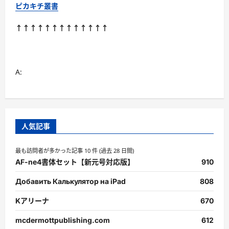
ト
ピカキチ叢書
（高
齢
者
↑↑↑↑↑↑↑↑↑↑↑↑↑
に
も）
に
つ
い
て
A:
さ
ら
に
読
む
人気記事
最も訪問者が多かった記事 10 件 (過去 28 日間)
AF-ne4書体セット【新元号対応版】
910
Добавить Калькулятор на iPad
808
Kアリーナ
670
mcdermottpublishing.com
612