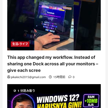
生活・ライフ
This app changed my workflow. Instead of
sharing one Dock across all your monitors –
give each scree
pikakichi2015@gmail.com
15時間前
0
1 分読み取り