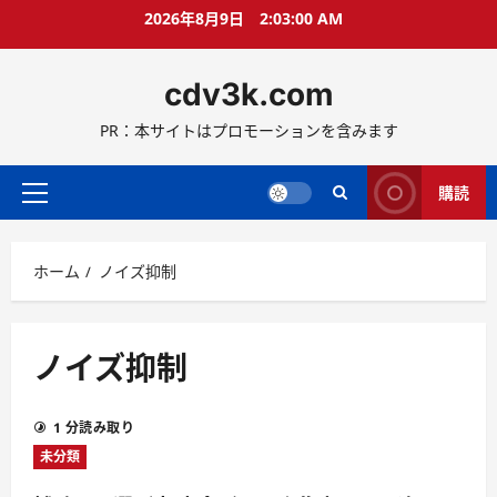
コ
2026年8月9日
2:03:00 AM
ン
テ
cdv3k.com
ン
ツ
PR：本サイトはプロモーションを含みます
へ
ス
キ
購読
メ
ッ
イ
プ
ン
ホーム
ノイズ抑制
メ
ニ
ュ
ー
ノイズ抑制
1 分読み取り
未分類