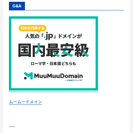
ド
｜
G&A
集
音
器
と
の
違
い・
タ
イ
プ
別
比
較・
価
格
の
考
え
方・
失
敗
し
な
ムームードメイン
い
チ
ェ
ッ
ク
リ
ス