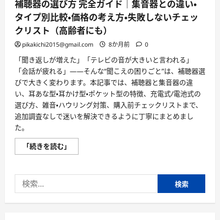
補聴器の選び方 完全ガイド｜集音器との違い・
タイプ別比較・価格の考え方・失敗しないチェッ
クリスト（高齢者にも）
pikakichi2015@gmail.com
8か月前
0
「聞き返しが増えた」「テレビの音が大きいと言われる」
「会話が疲れる」――そんな“聞こえの困りごと”は、補聴器選
びで大きく変わります。本記事では、補聴器と集音器の違
い、耳あな型・耳かけ型・ポケット型の特徴、充電式/電池式の
選び方、雑音・ハウリング対策、購入前チェックリストまで、
追加調査なしで迷いを解決できるように丁寧にまとめまし
た。
補
「続きを読む」
聴
器
の
選
検
び
方
索:
完
全
ガ
イ