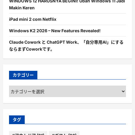
WINDOWS 12 HARUSNYA BEGINI! Ubah Windows 11 Jadi
Makin Keren
iPad mini 2 com Netflix
Windows K2 2026 – New Features Revealed!
Claude Cowork と ChatGPT Work、「自分専用AI」にする
ならまずCoworkです。
カテゴリー
カ
テ
ゴ
リ
ー
タグ