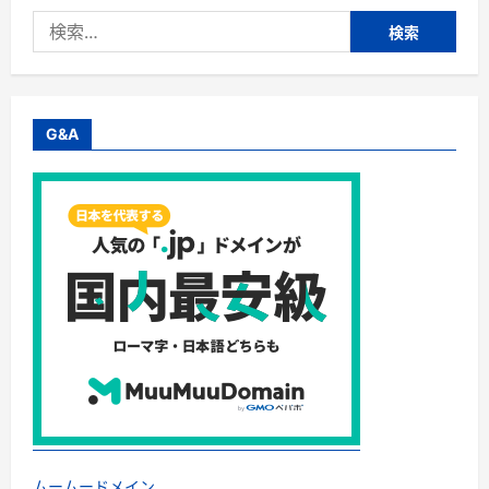
水
検
道
直
索:
結
型
【楽
水
ウ
ォ
G&A
ー
タ
ー
サ
ー
バ
ー】
Purest
設
置
台
数
No1
に
つ
い
て
さ
ら
に
読
む
ムームードメイン