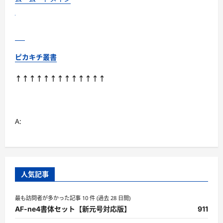
ピカキチ叢書
↑↑↑↑↑↑↑↑↑↑↑↑↑
A:
人気記事
最も訪問者が多かった記事 10 件 (過去 28 日間)
AF-ne4書体セット【新元号対応版】
911