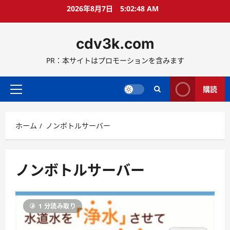
コ
2026年8月7日
5:02:49 AM
ン
テ
cdv3k.com
ン
ツ
PR：本サイトはプロモーションを含みます
へ
ス
キ
購読
メ
ッ
イ
プ
ン
ホーム
ノンボトルサーバー
メ
ニ
ュ
ー
ノンボトルサーバー
1 分読み取り