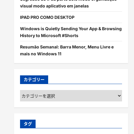
visual modo aplicativo em janelas
IPAD PRO COMO DESKTOP
Windows is Quietly Sending Your App & Browsing
History to Microsoft #Shorts
Resumão Semanal: Barra Menor, Menu Livre e
mais no Windows 11
カテゴリー
カ
テ
ゴ
リ
ー
タグ