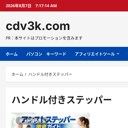
コ
2026年8月7日
7:17:15 AM
ン
テ
cdv3k.com
ン
ツ
へ
PR：本サイトはプロモーションを含みます
ス
キ
ホーム
パソコン キーワード
アフィリエイトツール
ッ
プ
ホーム
ハンドル付きステッパー
ハンドル付きステッパー
1 分読み取り