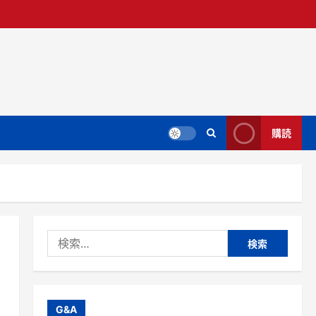
購読
検
索:
G&A