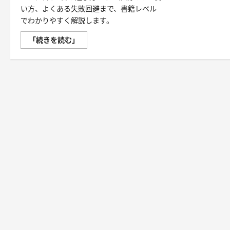
い方、よくある失敗回避まで、書籍レベル
でわかりやすく解説します。
【ア
「続きを読む」
シ
ス
ト
ス
テ
ッ
パ
ー】
ハ
ン
ド
ル
付
き・
筋
力
ア
シ
ス
ト・
ツ
イ
ス
ト・
天
然