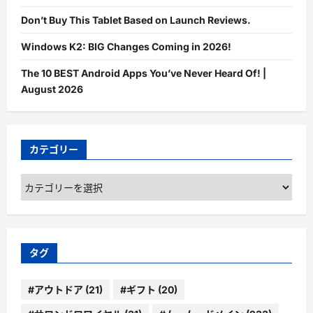
Don’t Buy This Tablet Based on Launch Reviews.
Windows K2: BIG Changes Coming in 2026!
The 10 BEST Android Apps You’ve Never Heard Of! |
August 2026
カテゴリー
カ
テ
ゴ
リ
ー
タグ
#アウトドア
(21)
#ギフト
(20)