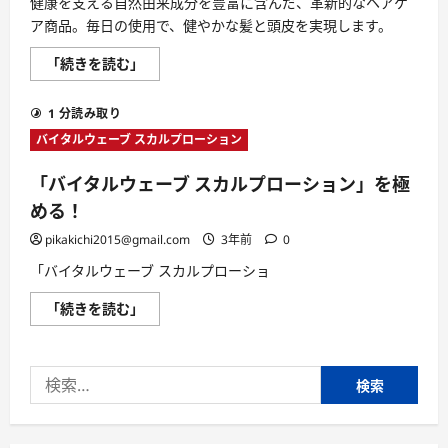
健康を支える自然由来成分を豊富に含んだ、革新的なヘアケ
ア商品。毎日の使用で、健やかな髪と頭皮を実現します。
頭
「続きを読む」
皮
か
ら
1 分読み取り
輝
く、
バイタルウェーブ スカルプローション
あ
な
た
「バイタルウェーブ スカルプローション」を極
の
髪。
める！
バ
イ
pikakichi2015@gmail.com
3年前
0
タ
ル
「バイタルウェーブ スカルプローショ
ウ
ェ
ー
「バ
「続きを読む」
ブ
イ
で、
タ
髪
ル
本
ウ
来
検
ェ
の
ー
美
索:
ブ
し
ス
さ
カ
を
ル