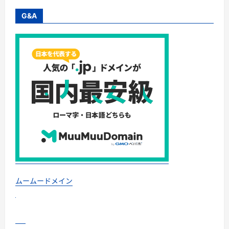
に
プ
つ
ロ
G&A
い
ー
て
シ
さ
ョ
ら
ン」
に
を
読
極
む
め
る！
に
つ
い
て
さ
ら
に
読
む
ムームードメイン