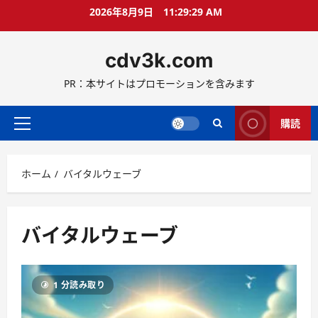
コ
2026年8月9日
11:29:30 AM
ン
テ
cdv3k.com
ン
ツ
PR：本サイトはプロモーションを含みます
へ
ス
キ
購読
メ
ッ
イ
プ
ン
ホーム
バイタルウェーブ
メ
ニ
ュ
ー
バイタルウェーブ
1 分読み取り