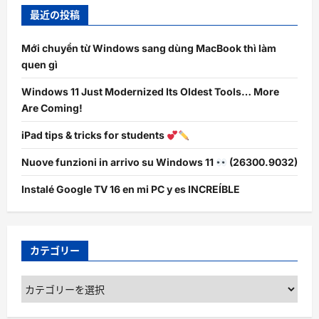
最近の投稿
Mới chuyển từ Windows sang dùng MacBook thì làm
quen gì
Windows 11 Just Modernized Its Oldest Tools… More
Are Coming!
iPad tips & tricks for students
Nuove funzioni in arrivo su Windows 11
(26300.9032)
Instalé Google TV 16 en mi PC y es INCREÍBLE
カテゴリー
カ
テ
ゴ