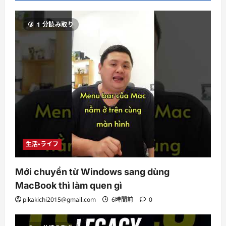
1 分読み取り
生活・ライフ
Mới chuyển từ Windows sang dùng
MacBook thì làm quen gì
pikakichi2015@gmail.com
6時間前
0