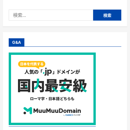
カ
ス】
株
検
式
会
索:
社
ｄ
ａ
ｚ
ｚ
ｙ
G&A
パ
ー
テ
ィ
ー
で
楽
し
ん
だ
翌
日
も
朝
か
ら
ス
ッ
キ
リ
に