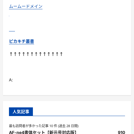
つ
い
ムームードメイン
て
さ
ら
に
読
む
ピカキチ叢書
↑↑↑↑↑↑↑↑↑↑↑↑↑
A:
人気記事
最も訪問者が多かった記事 10 件 (過去 28 日間)
AF-ne4書体セット【新元号対応版】
910