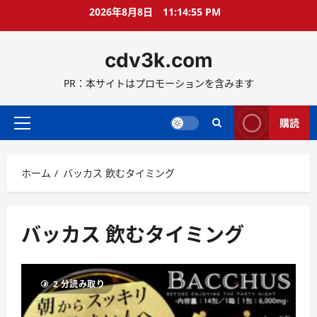
コ
2026年8月8日
11:14:55 PM
ン
テ
cdv3k.com
ン
ツ
PR：本サイトはプロモーションを含みます
へ
ス
キ
購読
メ
ッ
イ
プ
ン
ホーム
バッカス 飲むタイミング
メ
ニ
ュ
ー
バッカス 飲むタイミング
2 分読み取り